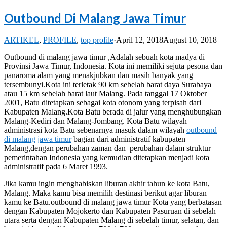
Outbound Di Malang Jawa Timur
ARTIKEL
,
PROFILE
,
top profile
·
April 12, 2018
August 10, 2018
Outbound di malang jawa timur ,Adalah sebuah kota madya di
Provinsi Jawa Timur, Indonesia. Kota ini memiliki sejuta pesona dan
panaroma alam yang menakjubkan dan masih banyak yang
tersembunyi.Kota ini terletak 90 km sebelah barat daya Surabaya
atau 15 km sebelah barat laut Malang. Pada tanggal 17 Oktober
2001, Batu ditetapkan sebagai kota otonom yang terpisah dari
Kabupaten Malang.Kota Batu berada di jalur yang menghubungkan
Malang-Kediri dan Malang-Jombang. Kota Batu wilayah
administrasi kota Batu sebenarnya masuk dalam wilayah
outbound
di malang jawa timur
bagian dari administratif kabupaten
Malang,dengan perubahan zaman dan perubahan dalam struktur
pemerintahan Indonesia yang kemudian ditetapkan menjadi kota
administratif pada 6 Maret 1993.
Jika kamu ingin menghabiskan liburan akhir tahun ke kota Batu,
Malang. Maka kamu bisa memilih destinasi berikut agar liburan
kamu ke Batu.outbound di malang jawa timur Kota yang berbatasan
dengan Kabupaten Mojokerto dan Kabupaten Pasuruan di sebelah
utara serta dengan Kabupaten Malang di sebelah timur, selatan, dan