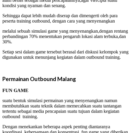
alam bebas sebagai media pencapaiannya,agar vtercipta suatu
kondisi yang nyaman dan senang.
Sehingga dapat lebih mudah diserap dan dimengerti oleh para
peserta training outbound, dengan cara yang menyenangkan
melalui sebuah simulasi game yang menyenangkan,dengan rentang
perbandingan 70% menentukan pengaruh lokasi alam terbuka,dan
30%.
Setiap sesi dalam game tersebut berasal dari diskusi kelompok yang
digunakan untuk menunjang kegiatan dalam outbound training.
Permainan Outbound Malang
FUN GAME
suatu bentuk simulasi permainan yang menyenangkan namun
membutuhkan suatu teknik dalam memecahkan suatu tantangan
tertentu sebagai media pencapaian suatu tujuan dalam kegiatan
outbound training.
Dengan menekankan beberapa aspek penting diantaranya
koordinasi, kebersamaan dan konsentrasi. fun game yang diberikan