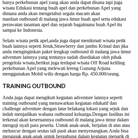
hanya perkebunan apel yang akan anda dapat disana tapi juga
wisata Edukasi tentang buah apel dan perkebunan Apel yang
dimana anda akan mengetahui segala macam akan
manfaat outbound di malang jawa timur buah apel serta edukasi
perawatan tanaman apel dan sejarah bagaimana buah Apel itu
sampai ke Indonesia.
Selain wisata petik apel,anda juga dapat menikmati wisata petik
buah lainnya seperti Jeruk,Strawberry dan jambu Kristal dan jika
anda menginginkan paket lengkap outbound di malang jawa timur
adventure lainnya yang tentunya sudah disediakan oleh pihak
pengelola wisata,berikut juga terdapat wisata Off Road keliling
perkebunan Apel yang melewati lereng Gunung Arjuna
menggunakan Mobil wilis dengan harga Rp. 450.000/orang.
TRAINING OUTBOUND
Anda juga dapat mengikuti kegiatan adventure lainnya seperti
training outbound yang menawarkan kegiatan edukatif dan
challenge adventure dengan latar belakang lokasi yang sejuk dan
indah menjadikan wahana outbound keluarga.Dengan fasilitas ini
terkenal akan keseruannya outbound di malang jawa timur dalam
menguji nyali para peserta. Untuk anak-anak, berjalan di atas atau
meluncur dengan seutas tali pasti akan menyenangkan.Anda bisa
mengajak anak-anak untuk bergabung dalam kegiatan menarik di