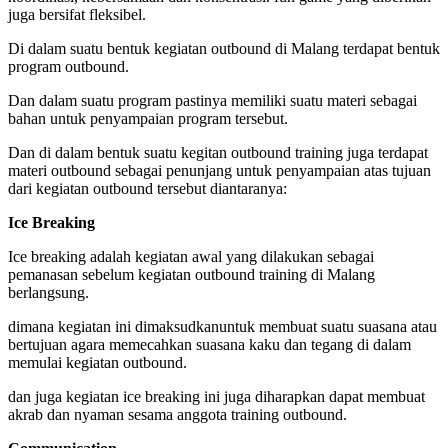
juga bersifat fleksibel.
Di dalam suatu bentuk kegiatan outbound di Malang terdapat bentuk
program outbound.
Dan dalam suatu program pastinya memiliki suatu materi sebagai
bahan untuk penyampaian program tersebut.
Dan di dalam bentuk suatu kegitan outbound training juga terdapat
materi outbound sebagai penunjang untuk penyampaian atas tujuan
dari kegiatan outbound tersebut diantaranya:
Ice Breaking
Ice breaking adalah kegiatan awal yang dilakukan sebagai
pemanasan sebelum kegiatan outbound training di Malang
berlangsung.
dimana kegiatan ini dimaksudkanuntuk membuat suatu suasana atau
bertujuan agara memecahkan suasana kaku dan tegang di dalam
memulai kegiatan outbound.
dan juga kegiatan ice breaking ini juga diharapkan dapat membuat
akrab dan nyaman sesama anggota training outbound.