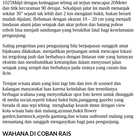
1025Mdpl dengan ketinggian tebing air terjun mencapai 20Meter
dan titik kecuraman 90 derajat. Sekalipun jalur ini masih menanjak
sekitar 30° sejauh tak lebih dari 2 km mengitari bukit, bukan berarti
mudah dijalani. Bebatuan dengan ukuran 10 – 20 cm yang menjadi
landasan alami jalan setapak dan akar pohon dan batang pohon
roboh bisa menjadi sandungan yang berakibat fatal bagi keselamatan
pengunjung.
Saling pengertian para pengunjung bila berpapasan sungguh amat
bijaksana dilakukan. menjadikan perjuangan untuk mencapai lokasi
ini tergolong jauh dan berbahaya dengan lintasan rute yang lumayan
ekstrim dan membutuhkan ketrampilan dalam menyusuri jalan
setapak yang sempit dan berbahaya pada sisinya yang curam dan
licin.
Tempat wisata alam yang kini lagi hits dan tren di sosmed dan
kalangan masyarakat luas karena keindahan dan tersedianya
berbagai wahana yang menyediakan spot foto keren untuk diunggah
di media social.seperti lokasi bukit bulu,panggung gazebo yang
berada di atas tepi tebing menghadap kearah timur dengan view
kota wisata batu dan malang,ayunan,bukit flower
garden,hammock,sepeda gantung,dan wisata outbound malang yang
menantang dan sungguh mengasyikan bagi para pengunjung.
WAHANA DI COBAN RAIS