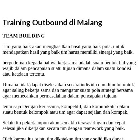
Training Outbound di Malang
TEAM BUILDING
Tim yang baik akan menghasilkan hasil yang baik pula. untuk
mendapatkan hasil yang baik tim harus memiliki sinergi yang baik.
berpedoman kepada bahwa kerjasama adalah suatu bentuk hal yang
wajib dalam pencapaian suatu tujuan dimana dalam suatu kondisi
atau keadaan tertentu.
Dimana tidak dapat diselesaikan secara individu dan dituntut untuk
agar saling bekerja sama dan mengatur suatu pola strategi bersama
agar memecahkan permasalahan dalam pencapaian tujuan.
tentu saja Dengan kerjasama, kompetitif, dan komunikatif dalam
suatu bentuk kelompok atau tim agar dapat sejalan dan kompak.
Selain itu pekerjaanpun akan semakin terasas ringan dan cepat
selesai jika dikerjakan secara tim dengan teamwork yang baik.
Oleh karena itu, suatu tim dikatakan tim yang solid jika dapat