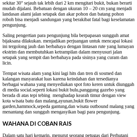
sekitar 30° sejauh tak lebih dari 2 km mengitari bukit, bukan berarti
mudah dijalani. Bebatuan dengan ukuran 10 – 20 cm yang menjadi
landasan alami jalan setapak dan akar pohon dan batang pohon
roboh bisa menjadi sandungan yang berakibat fatal bagi keselamatan
pengunjung.
Saling pengertian para pengunjung bila berpapasan sungguh amat
bijaksana dilakukan. menjadikan perjuangan untuk mencapai lokasi
ini tergolong jauh dan berbahaya dengan lintasan rute yang lumayan
ekstrim dan membutuhkan ketrampilan dalam menyusuri jalan
setapak yang sempit dan berbahaya pada sisinya yang curam dan
licin.
Tempat wisata alam yang kini lagi hits dan tren di sosmed dan
kalangan masyarakat luas karena keindahan dan tersedianya
berbagai wahana yang menyediakan spot foto keren untuk diunggah
di media social.seperti lokasi bukit bulu,panggung gazebo yang
berada di atas tepi tebing menghadap kearah timur dengan view
kota wisata batu dan malang,ayunan,bukit flower
garden,hammock,sepeda gantung,dan wisata outbound malang yang
menantang dan sungguh mengasyikan bagi para pengunjung.
WAHANA DI COBAN RAIS
Dalam satu hari kemarin, menurut seorang petugas dari Perhutani