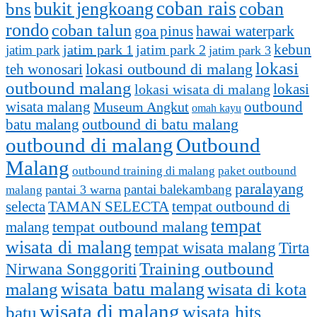
coban rais
bukit jengkoang
coban
bns
rondo
coban talun
goa pinus
hawai waterpark
kebun
jatim park 1
jatim park
jatim park 2
jatim park 3
lokasi
lokasi outbound di malang
teh wonosari
outbound malang
lokasi
lokasi wisata di malang
outbound
wisata malang
Museum Angkut
omah kayu
batu malang
outbound di batu malang
outbound di malang
Outbound
Malang
outbound training di malang
paket outbound
paralayang
pantai balekambang
pantai 3 warna
malang
selecta
TAMAN SELECTA
tempat outbound di
tempat
malang
tempat outbound malang
wisata di malang
tempat wisata malang
Tirta
Training outbound
Nirwana Songgoriti
malang
wisata batu malang
wisata di kota
wisata di malang
batu
wisata hits