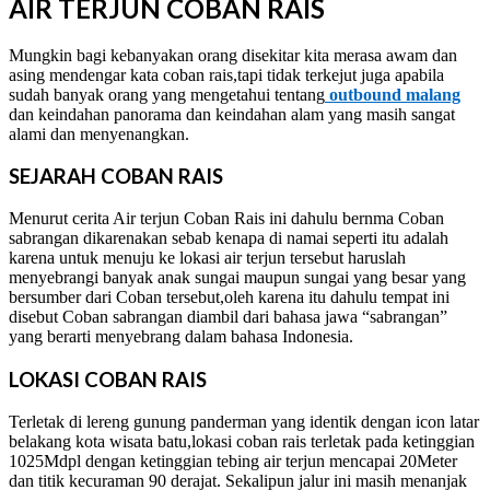
AIR TERJUN COBAN RAIS
Mungkin bagi kebanyakan orang disekitar kita merasa awam dan
asing mendengar kata coban rais,tapi tidak terkejut juga apabila
sudah banyak orang yang mengetahui tentang
outbound malang
dan keindahan panorama dan keindahan alam yang masih sangat
alami dan menyenangkan.
SEJARAH COBAN RAIS
Menurut cerita Air terjun Coban Rais ini dahulu bernma Coban
sabrangan dikarenakan sebab kenapa di namai seperti itu adalah
karena untuk menuju ke lokasi air terjun tersebut haruslah
menyebrangi banyak anak sungai maupun sungai yang besar yang
bersumber dari Coban tersebut,oleh karena itu dahulu tempat ini
disebut Coban sabrangan diambil dari bahasa jawa “sabrangan”
yang berarti menyebrang dalam bahasa Indonesia.
LOKASI COBAN RAIS
Terletak di lereng gunung panderman yang identik dengan icon latar
belakang kota wisata batu,lokasi coban rais terletak pada ketinggian
1025Mdpl dengan ketinggian tebing air terjun mencapai 20Meter
dan titik kecuraman 90 derajat. Sekalipun jalur ini masih menanjak