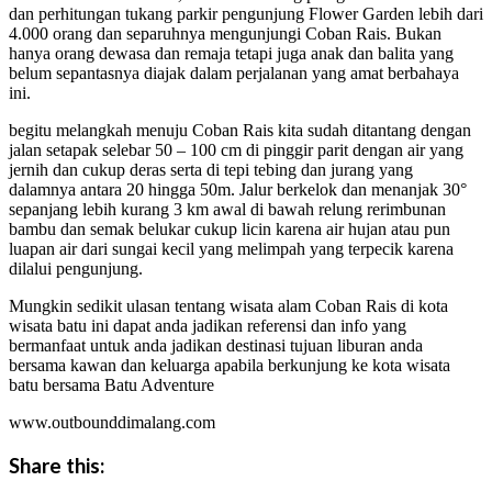
dan perhitungan tukang parkir pengunjung Flower Garden lebih dari
4.000 orang dan separuhnya mengunjungi Coban Rais. Bukan
hanya orang dewasa dan remaja tetapi juga anak dan balita yang
belum sepantasnya diajak dalam perjalanan yang amat berbahaya
ini.
begitu melangkah menuju Coban Rais kita sudah ditantang dengan
jalan setapak selebar 50 – 100 cm di pinggir parit dengan air yang
jernih dan cukup deras serta di tepi tebing dan jurang yang
dalamnya antara 20 hingga 50m. Jalur berkelok dan menanjak 30°
sepanjang lebih kurang 3 km awal di bawah relung rerimbunan
bambu dan semak belukar cukup licin karena air hujan atau pun
luapan air dari sungai kecil yang melimpah yang terpecik karena
dilalui pengunjung.
Mungkin sedikit ulasan tentang wisata alam Coban Rais di kota
wisata batu ini dapat anda jadikan referensi dan info yang
bermanfaat untuk anda jadikan destinasi tujuan liburan anda
bersama kawan dan keluarga apabila berkunjung ke kota wisata
batu bersama Batu Adventure
www.outbounddimalang.com
Share this: