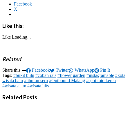
Facebook
X
Like this:
Like
Loading...
Related
Share this
Facebook
Twitter
WhatsApp
Pin It
Tags:
#bukit bulu
#coban rais
#flower garden
#instagramable
#kota
wisata batu
#liburan seru
#Outbound Malang
#spot foto keren
#wisata alam
#wisata hits
Related Posts