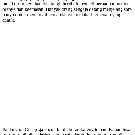
mulai turun perlahan dan langit berubah menjadi perpaduan warna
oranye dan keemasan. Banyak orang sengaja datang menjelang sore
hanya untuk menikmati pemandangan matahari terbenam yang
cantik.
Pantai Goa Cina juga cocok buat liburan bareng teman. Kalian bisa
foto-foto, piknik sederhana, atau sekadar duduk ngobrol sambil