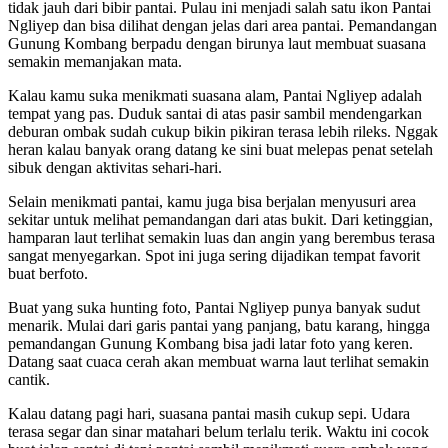
tidak jauh dari bibir pantai. Pulau ini menjadi salah satu ikon Pantai
Ngliyep dan bisa dilihat dengan jelas dari area pantai. Pemandangan
Gunung Kombang berpadu dengan birunya laut membuat suasana
semakin memanjakan mata.
Kalau kamu suka menikmati suasana alam, Pantai Ngliyep adalah
tempat yang pas. Duduk santai di atas pasir sambil mendengarkan
deburan ombak sudah cukup bikin pikiran terasa lebih rileks. Nggak
heran kalau banyak orang datang ke sini buat melepas penat setelah
sibuk dengan aktivitas sehari-hari.
Selain menikmati pantai, kamu juga bisa berjalan menyusuri area
sekitar untuk melihat pemandangan dari atas bukit. Dari ketinggian,
hamparan laut terlihat semakin luas dan angin yang berembus terasa
sangat menyegarkan. Spot ini juga sering dijadikan tempat favorit
buat berfoto.
Buat yang suka hunting foto, Pantai Ngliyep punya banyak sudut
menarik. Mulai dari garis pantai yang panjang, batu karang, hingga
pemandangan Gunung Kombang bisa jadi latar foto yang keren.
Datang saat cuaca cerah akan membuat warna laut terlihat semakin
cantik.
Kalau datang pagi hari, suasana pantai masih cukup sepi. Udara
terasa segar dan sinar matahari belum terlalu terik. Waktu ini cocok