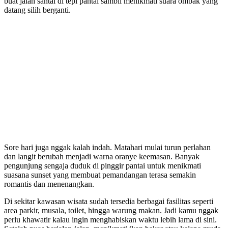
buat jalan santai di tepi pantai sambil menikmati suara ombak yang
datang silih berganti.
Sore hari juga nggak kalah indah. Matahari mulai turun perlahan
dan langit berubah menjadi warna oranye keemasan. Banyak
pengunjung sengaja duduk di pinggir pantai untuk menikmati
suasana sunset yang membuat pemandangan terasa semakin
romantis dan menenangkan.
Di sekitar kawasan wisata sudah tersedia berbagai fasilitas seperti
area parkir, musala, toilet, hingga warung makan. Jadi kamu nggak
perlu khawatir kalau ingin menghabiskan waktu lebih lama di sini.