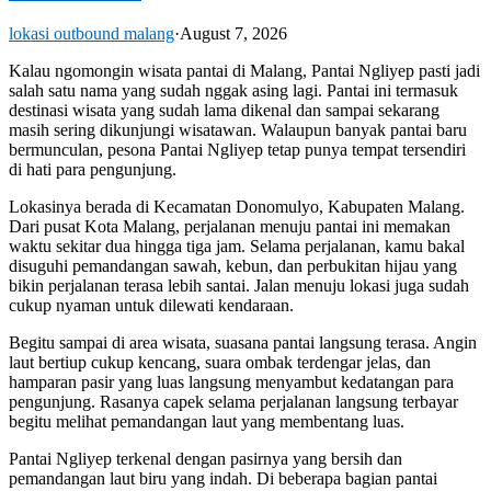
lokasi outbound malang
·
August 7, 2026
Kalau ngomongin wisata pantai di Malang, Pantai Ngliyep pasti jadi
salah satu nama yang sudah nggak asing lagi. Pantai ini termasuk
destinasi wisata yang sudah lama dikenal dan sampai sekarang
masih sering dikunjungi wisatawan. Walaupun banyak pantai baru
bermunculan, pesona Pantai Ngliyep tetap punya tempat tersendiri
di hati para pengunjung.
Lokasinya berada di Kecamatan Donomulyo, Kabupaten Malang.
Dari pusat Kota Malang, perjalanan menuju pantai ini memakan
waktu sekitar dua hingga tiga jam. Selama perjalanan, kamu bakal
disuguhi pemandangan sawah, kebun, dan perbukitan hijau yang
bikin perjalanan terasa lebih santai. Jalan menuju lokasi juga sudah
cukup nyaman untuk dilewati kendaraan.
Begitu sampai di area wisata, suasana pantai langsung terasa. Angin
laut bertiup cukup kencang, suara ombak terdengar jelas, dan
hamparan pasir yang luas langsung menyambut kedatangan para
pengunjung. Rasanya capek selama perjalanan langsung terbayar
begitu melihat pemandangan laut yang membentang luas.
Pantai Ngliyep terkenal dengan pasirnya yang bersih dan
pemandangan laut biru yang indah. Di beberapa bagian pantai