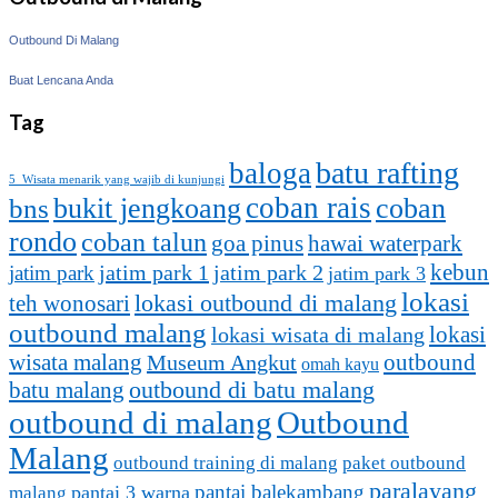
Outbound Di Malang
Buat Lencana Anda
Tag
batu rafting
baloga
5 Wisata menarik yang wajib di kunjungi
coban rais
bukit jengkoang
coban
bns
rondo
coban talun
goa pinus
hawai waterpark
kebun
jatim park 1
jatim park
jatim park 2
jatim park 3
lokasi
lokasi outbound di malang
teh wonosari
outbound malang
lokasi
lokasi wisata di malang
outbound
wisata malang
Museum Angkut
omah kayu
batu malang
outbound di batu malang
outbound di malang
Outbound
Malang
outbound training di malang
paket outbound
paralayang
pantai balekambang
pantai 3 warna
malang