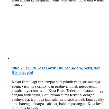
Batu adalah keberagaman jenis wisatanya, mulai dari wisata
alam, …
Piknik Seru di Kota Batu: Liburan Adem, Seru, dan
Bikin Nagih!
Kalau kamu lagi cari tempat buat piknik yang suasananya
adem, view-nya cantik, dan pastinya nggak ngebosenin,
jawabannya cuma satu: Kota Batu. Terletak di dataran tinggi
dengan suhu sejuk, Batu bukan cuma terkenal dengan
apelnya aja, tapi juga jadi salah satu spot terbaik buat quality
time bareng keluarga, sahabat, bahkan pasangan. Kota kecil
ini punya banyak …