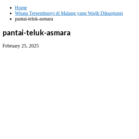
Skip
Home
to
Wisata Tersembunyi di Malang yang Wajib Dikunjungi
content
pantai-teluk-asmara
pantai-teluk-asmara
February 25, 2025