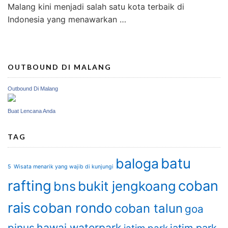
Malang kini menjadi salah satu kota terbaik di
Indonesia yang menawarkan …
OUTBOUND DI MALANG
Outbound Di Malang
Buat Lencana Anda
TAG
batu
baloga
5 Wisata menarik yang wajib di kunjungi
rafting
coban
bukit jengkoang
bns
rais
coban rondo
coban talun
goa
hawai waterpark
pinus