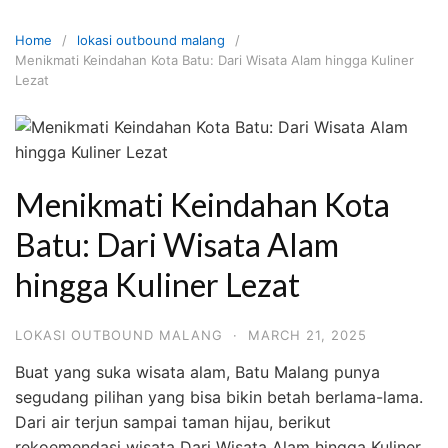
Skip
to
Home
lokasi outbound malang
content
Menikmati Keindahan Kota Batu: Dari Wisata Alam hingga Kuliner
Lezat
Menikmati Keindahan Kota
Batu: Dari Wisata Alam
hingga Kuliner Lezat
LOKASI OUTBOUND MALANG
·
MARCH 21, 2025
Buat yang suka wisata alam, Batu Malang punya
segudang pilihan yang bisa bikin betah berlama-lama.
Dari air terjun sampai taman hijau, berikut
rekoemendasi wisata Dari Wisata Alam hingga Kuliner