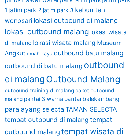
jatim park
jatim park
kebun teh
1
jatim park 2
jatim park 3
lokasi outbound di malang
wonosari
lokasi outbound malang
lokasi wisata
lokasi wisata malang
di malang
Museum
outbound batu malang
Angkut
omah kayu
outbound
outbound di batu malang
di malang
Outbound Malang
outbound training di malang
paket outbound
pantai 3 warna
pantai balekambang
malang
paralayang
selecta
TAMAN SELECTA
tempat outbound di malang
tempat
tempat wisata di
outbound malang