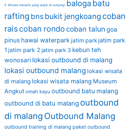
batu
baloga
5 Wisata menarik yang wajib di kunjungi
rafting
coban
bukit jengkoang
bns
rais
coban rondo
coban talun
goa
hawai waterpark
pinus
jatim park
jatim park
kebun teh
1
jatim park 2
jatim park 3
lokasi outbound di malang
wonosari
lokasi outbound malang
lokasi wisata
lokasi wisata malang
di malang
Museum
outbound batu malang
Angkut
omah kayu
outbound
outbound di batu malang
di malang
Outbound Malang
outbound training di malang
paket outbound