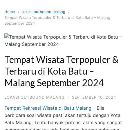
Skip
to
Home
lokasi outbound malang
content
Tempat Wisata Terpopuler & Terbaru di Kota Batu – Malang
September 2024
Tempat Wisata Terpopuler &
Terbaru di Kota Batu –
Malang September 2024
LOKASI OUTBOUND MALANG
·
SEPTEMBER 10, 2024
Tempat Rekreasi Wisata di Batu Malang
– Bila
berbicara soal wisata pasti akan tertuju dengan Kota
Batu Malang. Tentu banyak potensi alam yang sangat
mempesona dan tak ada habisnya, karena beberapa