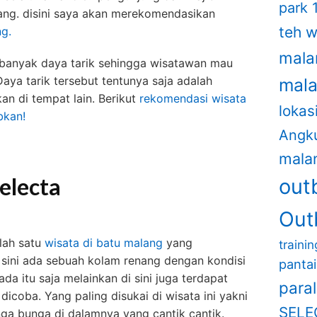
park 
alang. disini saya akan merekomendasikan
teh 
ng.
mala
 banyak daya tarik sehingga wisatawan mau
aya tarik tersebut tentunya saja adalah
mal
an di tempat lain. Berikut
rekomendasi wisata
lokas
bkan!
Angk
mala
electa
out
Out
lah satu
wisata di batu malang
yang
traini
sini ada sebuah kolam renang dengan kondisi
panta
a itu saja melainkan di sini juga terdapat
para
coba. Yang paling disukai di wisata ini yakni
SELE
a bunga di dalamnya yang cantik cantik.