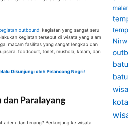
mala
temp
temp
 kegiatan outbound,
kegiatan yang sangat seru
lakukan kegiatan tersebut di wisata yang alam
Nirw
bagai macam fasilitas yang sangat lengkap dan
out
asera, foodcourt, toilet, mushola, kolam, dan
bat
lalu Dikunjungi oleh Pelancong Negri!
bat
wisa
 dan Paralayang
kot
wis
at adem dan tenang? Berkunjung ke wisata