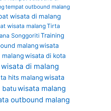
ng
tempat outbound malang
at wisata di malang
Tirta
at wisata malang
Training
ana Songgoriti
wisata
bound malang
u malang
wisata di kota
wisata di malang
u
wisata
ta hits malang
wisata malang
a batu
ata outbound malang