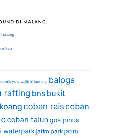
OUND DI MALANG
Di Malang
ana Anda
baloga
enarik yang wajib di kunjungi
 rafting
bukit
bns
coban rais
gkoang
coban
do
coban talun
goa pinus
i waterpark
jatim
jatim park