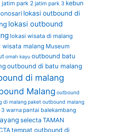
kebun
1
jatim park 2
jatim park 3
lokasi outbound di
wonosari
lokasi outbound
ng
ang
lokasi wisata di malang
i wisata malang
Museum
outbound batu
ut
omah kayu
ng
outbound di batu malang
bound di malang
bound Malang
outbound
ng di malang
paket outbound malang
i 3 warna
pantai balekambang
layang
selecta
TAMAN
tempat outbound di
CTA