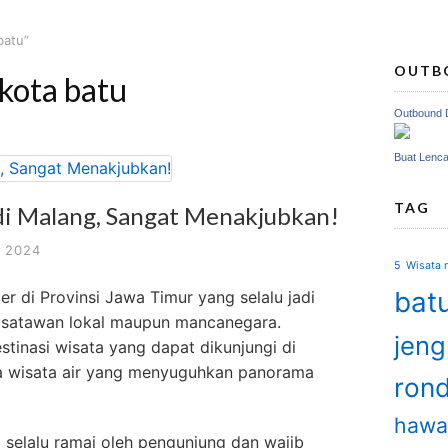
batu”
OUTB
 kota batu
Outbound 
Buat Lenc
TAG
i Malang, Sangat Menakjubkan!
, 2024
5 Wisata m
batu
r di Provinsi Jawa Timur yang selalu jadi
 wisatawan lokal maupun mancanegara.
jen
stinasi wisata yang dapat dikunjungi di
ga wisata air yang menyuguhkan panorama
ron
hawa
g selalu ramai oleh pengunjung dan wajib