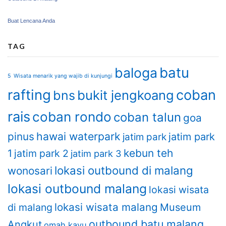
Buat Lencana Anda
TAG
batu
baloga
5 Wisata menarik yang wajib di kunjungi
rafting
coban
bukit jengkoang
bns
rais
coban rondo
coban talun
goa
hawai waterpark
pinus
jatim park
jatim park
kebun teh
1
jatim park 2
jatim park 3
lokasi outbound di malang
wonosari
lokasi outbound malang
lokasi wisata
lokasi wisata malang
di malang
Museum
outbound batu malang
Angkut
omah kayu