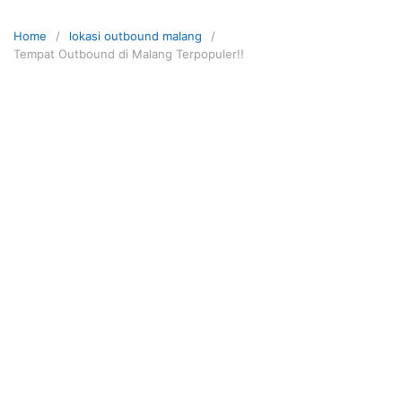
Skip
to
Home
lokasi outbound malang
content
Tempat Outbound di Malang Terpopuler!!