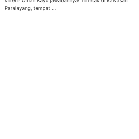
keren? Omah Kayu jawabannya! Terletak di kawasan
Paralayang, tempat …