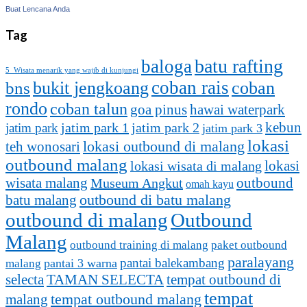
Buat Lencana Anda
Tag
batu rafting
baloga
5 Wisata menarik yang wajib di kunjungi
coban rais
bukit jengkoang
coban
bns
rondo
coban talun
goa pinus
hawai waterpark
kebun
jatim park 1
jatim park
jatim park 2
jatim park 3
lokasi
lokasi outbound di malang
teh wonosari
outbound malang
lokasi
lokasi wisata di malang
outbound
wisata malang
Museum Angkut
omah kayu
batu malang
outbound di batu malang
outbound di malang
Outbound
Malang
outbound training di malang
paket outbound
paralayang
pantai balekambang
pantai 3 warna
malang
selecta
TAMAN SELECTA
tempat outbound di
tempat
malang
tempat outbound malang