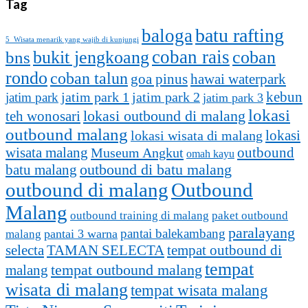
Tag
batu rafting
baloga
5 Wisata menarik yang wajib di kunjungi
coban rais
bukit jengkoang
coban
bns
rondo
coban talun
goa pinus
hawai waterpark
kebun
jatim park 1
jatim park
jatim park 2
jatim park 3
lokasi
lokasi outbound di malang
teh wonosari
outbound malang
lokasi
lokasi wisata di malang
outbound
wisata malang
Museum Angkut
omah kayu
batu malang
outbound di batu malang
outbound di malang
Outbound
Malang
outbound training di malang
paket outbound
paralayang
pantai balekambang
pantai 3 warna
malang
selecta
TAMAN SELECTA
tempat outbound di
tempat
tempat outbound malang
malang
wisata di malang
tempat wisata malang