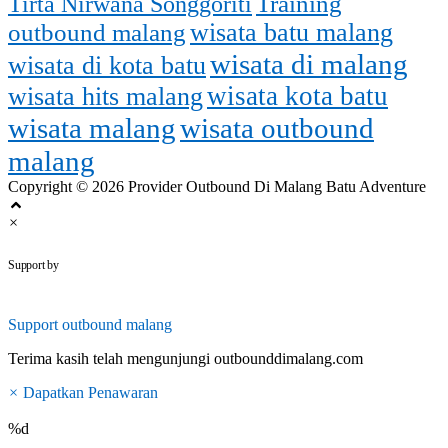
Training
Tirta Nirwana Songgoriti
outbound malang
wisata batu malang
wisata di malang
wisata di kota batu
wisata kota batu
wisata hits malang
wisata malang
wisata outbound
malang
Copyright © 2026 Provider Outbound Di Malang Batu Adventure
×
outbounddimalang.com
Support by
Support
outbound malang
Terima kasih telah mengunjungi outbounddimalang.com
×
Dapatkan Penawaran
%d