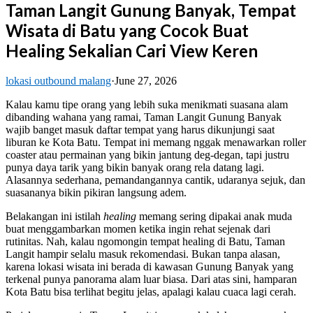
Taman Langit Gunung Banyak, Tempat
Wisata di Batu yang Cocok Buat
Healing Sekalian Cari View Keren
lokasi outbound malang
·
June 27, 2026
Kalau kamu tipe orang yang lebih suka menikmati suasana alam
dibanding wahana yang ramai, Taman Langit Gunung Banyak
wajib banget masuk daftar tempat yang harus dikunjungi saat
liburan ke Kota Batu. Tempat ini memang nggak menawarkan roller
coaster atau permainan yang bikin jantung deg-degan, tapi justru
punya daya tarik yang bikin banyak orang rela datang lagi.
Alasannya sederhana, pemandangannya cantik, udaranya sejuk, dan
suasananya bikin pikiran langsung adem.
Belakangan ini istilah
healing
memang sering dipakai anak muda
buat menggambarkan momen ketika ingin rehat sejenak dari
rutinitas. Nah, kalau ngomongin tempat healing di Batu, Taman
Langit hampir selalu masuk rekomendasi. Bukan tanpa alasan,
karena lokasi wisata ini berada di kawasan Gunung Banyak yang
terkenal punya panorama alam luar biasa. Dari atas sini, hamparan
Kota Batu bisa terlihat begitu jelas, apalagi kalau cuaca lagi cerah.