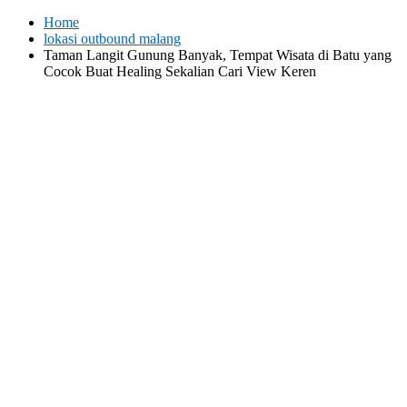
Skip
Home
to
lokasi outbound malang
content
Taman Langit Gunung Banyak, Tempat Wisata di Batu yang
Cocok Buat Healing Sekalian Cari View Keren