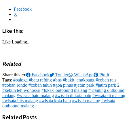
Facebook
X
Like this:
Like
Loading...
Related
Share this
Facebook
Twitter
WhatsApp
Pin It
Tags:
#baloga
#batu rafting
#bns
#bukit jengkoang
#coban rais
#coban rondo
#coban talun
#goa pinus
#jatim park
#jatim park 2
#kebun teh wonosari
#lokasi outbound malang
#Training outbound
malang
#wisata batu malang
#wisata di kota batu
#wisata di malang
#wisata hits malang
#wisata kota batu
#wisata malang
#wisata
outbound malang
Related Posts