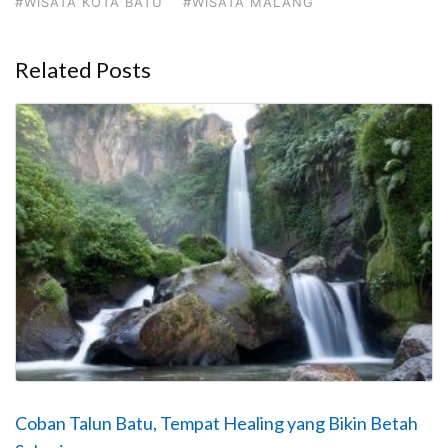
#WISATA KOTA BATU
#WISATA MALANG
Related Posts
Coban Talun Batu, Tempat Healing yang Bikin Betah