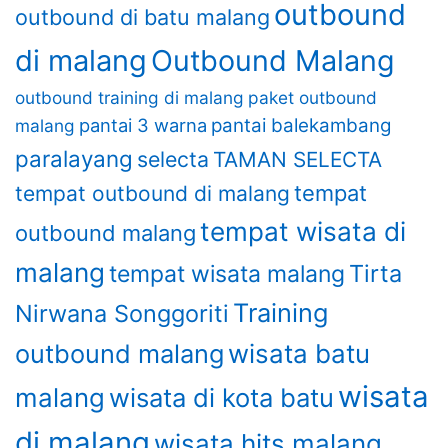
outbound
outbound di batu malang
di malang
Outbound Malang
outbound training di malang
paket outbound
pantai 3 warna
pantai balekambang
malang
paralayang
selecta
TAMAN SELECTA
tempat
tempat outbound di malang
tempat wisata di
outbound malang
malang
Tirta
tempat wisata malang
Training
Nirwana Songgoriti
outbound malang
wisata batu
wisata
malang
wisata di kota batu
di malang
wisata hits malang