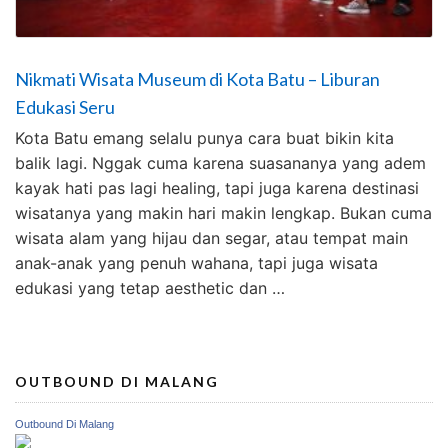
Nikmati Wisata Museum di Kota Batu – Liburan
Edukasi Seru
Kota Batu emang selalu punya cara buat bikin kita
balik lagi. Nggak cuma karena suasananya yang adem
kayak hati pas lagi healing, tapi juga karena destinasi
wisatanya yang makin hari makin lengkap. Bukan cuma
wisata alam yang hijau dan segar, atau tempat main
anak-anak yang penuh wahana, tapi juga wisata
edukasi yang tetap aesthetic dan …
OUTBOUND DI MALANG
Outbound Di Malang