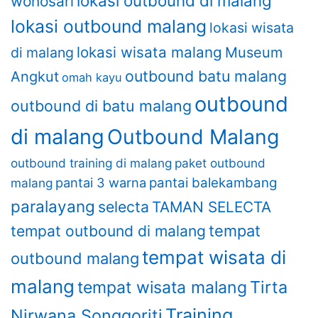
lokasi outbound di malang
wonosari
lokasi outbound malang
lokasi wisata
lokasi wisata malang
di malang
Museum
outbound batu malang
Angkut
omah kayu
outbound
outbound di batu malang
di malang
Outbound Malang
outbound training di malang
paket outbound
pantai 3 warna
pantai balekambang
malang
paralayang
selecta
TAMAN SELECTA
tempat
tempat outbound di malang
tempat wisata di
outbound malang
malang
Tirta
tempat wisata malang
Training
Nirwana Songgoriti