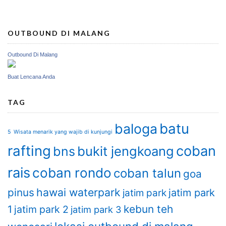
OUTBOUND DI MALANG
Outbound Di Malang
Buat Lencana Anda
TAG
batu
baloga
5 Wisata menarik yang wajib di kunjungi
rafting
coban
bukit jengkoang
bns
rais
coban rondo
coban talun
goa
hawai waterpark
pinus
jatim park
jatim park
kebun teh
1
jatim park 2
jatim park 3