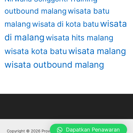
wisata batu
outbound malang
wisata
malang
wisata di kota batu
di malang
wisata hits malang
wisata malang
wisata kota batu
wisata outbound malang
Dapatkan Penawaran
Copyright © 2026 Provider Outbound Di Malang Batu Adventure