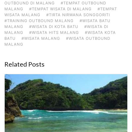
OUTBOUND DI MALANG
#TEMPAT OUTBOUND
MALANG
#TEMPAT WISATA DI MALANG
#TEMPAT
WISATA MALANG
#TIRTA NIRWANA SONGGORITI
#TRAINING OUTBOUND MALANG
#WISATA BATU
MALANG
#WISATA DI KOTA BATU
#WISATA DI
MALANG
#WISATA HITS MALANG
#WISATA KOTA
BATU
#WISATA MALANG
#WISATA OUTBOUND
MALANG
Related Posts