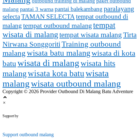
outbound training di malang
paket outbound
paralayang
pantai balekambang
pantai 3 warna
malang
selecta
TAMAN SELECTA
tempat outbound di
tempat
malang
tempat outbound malang
wisata di malang
tempat wisata malang
Tirta
Training outbound
Nirwana Songgoriti
malang
wisata batu malang
wisata di kota
wisata di malang
batu
wisata hits
wisata
wisata kota batu
malang
malang
wisata outbound malang
Copyright © 2026 Provider Outbound Di Malang Batu Adventure
×
outbounddimalang.com
Support by
Support
outbound malang