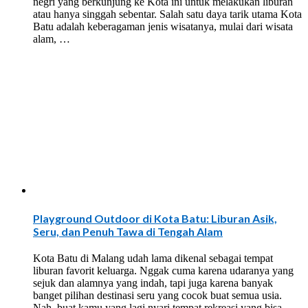
negri yang berkunjung ke Kota ini untuk melakukan liburan
atau hanya singgah sebentar. Salah satu daya tarik utama Kota
Batu adalah keberagaman jenis wisatanya, mulai dari wisata
alam, …
Playground Outdoor di Kota Batu: Liburan Asik,
Seru, dan Penuh Tawa di Tengah Alam
Kota Batu di Malang udah lama dikenal sebagai tempat
liburan favorit keluarga. Nggak cuma karena udaranya yang
sejuk dan alamnya yang indah, tapi juga karena banyak
banget pilihan destinasi seru yang cocok buat semua usia.
Nah, buat kamu yang lagi nyari tempat rekreasi yang bisa