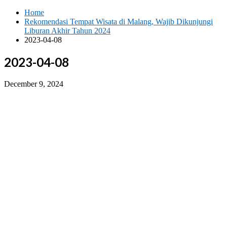
Skip
Home
to
Rekomendasi Tempat Wisata di Malang, Wajib Dikunjungi
content
Liburan Akhir Tahun 2024
2023-04-08
2023-04-08
December 9, 2024