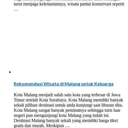
turut menjaga kelestariannya, wisata pantai konservasi seperti
…
Rekomendasi Wisata di Malang untuk Keluarga
Kota Malang menjadi salah satu kota yang terbesar di Jawa
Timur setelah Kota Surabaya. Kota Malang memiliki banyak
sekali pilihan destinasi untuk anda kunjungi saat liburan tiba.
Kota Malang sangat banyak peminatnya sehingga turis luar
negeri pun mengunjungi kota Malang yang indah ini.
Destinasi Malang banyak sekali yang memiliki harga tiket
gratis dan murah. Meskipun …