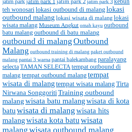
kebun
jatim park 1
jatim park
jatim park 2
jatim park 3
lokasi
lokasi outbound di malang
teh wonosari
outbound malang
lokasi
lokasi wisata di malang
outbound
wisata malang
Museum Angkut
omah kayu
batu malang
outbound di batu malang
outbound di malang
Outbound
Malang
outbound training di malang
paket outbound
paralayang
pantai balekambang
pantai 3 warna
malang
selecta
TAMAN SELECTA
tempat outbound di
tempat
tempat outbound malang
malang
wisata di malang
tempat wisata malang
Tirta
Training outbound
Nirwana Songgoriti
malang
wisata batu malang
wisata di kota
wisata di malang
batu
wisata hits
wisata
wisata kota batu
malang
malang
wisata outbound malang