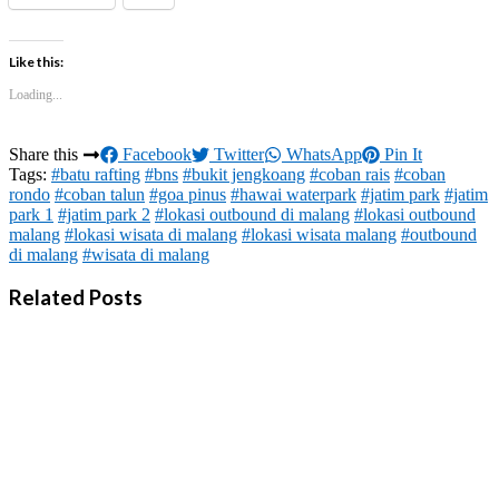
Like this:
Loading...
Share this
Facebook
Twitter
WhatsApp
Pin It
Tags:
#batu rafting
#bns
#bukit jengkoang
#coban rais
#coban
rondo
#coban talun
#goa pinus
#hawai waterpark
#jatim park
#jatim
park 1
#jatim park 2
#lokasi outbound di malang
#lokasi outbound
malang
#lokasi wisata di malang
#lokasi wisata malang
#outbound
di malang
#wisata di malang
Related Posts