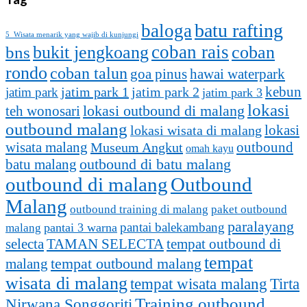
batu rafting
baloga
5 Wisata menarik yang wajib di kunjungi
coban rais
bukit jengkoang
coban
bns
rondo
coban talun
goa pinus
hawai waterpark
kebun
jatim park 1
jatim park
jatim park 2
jatim park 3
lokasi
lokasi outbound di malang
teh wonosari
outbound malang
lokasi
lokasi wisata di malang
outbound
wisata malang
Museum Angkut
omah kayu
batu malang
outbound di batu malang
outbound di malang
Outbound
Malang
outbound training di malang
paket outbound
paralayang
pantai balekambang
pantai 3 warna
malang
selecta
TAMAN SELECTA
tempat outbound di
tempat
malang
tempat outbound malang
wisata di malang
tempat wisata malang
Tirta
Training outbound
Nirwana Songgoriti