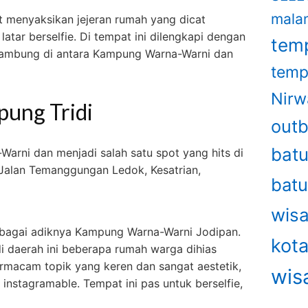
mala
t menyaksikan jejeran rumah yang dicat
tar berselfie. Di tempat ini dilengkapi dengan
temp
nyambung di antara Kampung Warna-Warni dan
temp
Nirw
ung Tridi
out
bat
arni dan menjadi salah satu spot yang hits di
 Jalan Temanggungan Ledok, Kesatrian,
bat
wisa
ebagai adiknya Kampung Warna-Warni Jodipan.
kot
i daerah ini beberapa rumah warga dihias
rmacam topik yang keren dan sangat aestetik,
wis
instagramable. Tempat ini pas untuk berselfie,