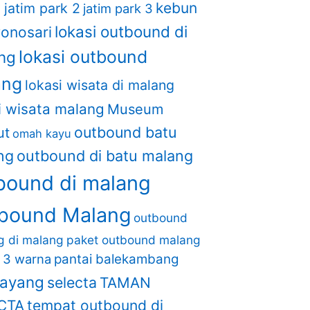
kebun
1
jatim park 2
jatim park 3
lokasi outbound di
wonosari
lokasi outbound
ng
ang
lokasi wisata di malang
i wisata malang
Museum
outbound batu
ut
omah kayu
ng
outbound di batu malang
bound di malang
bound Malang
outbound
ng di malang
paket outbound malang
i 3 warna
pantai balekambang
layang
selecta
TAMAN
CTA
tempat outbound di