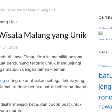
asi Daftar Wisata Malang yang Unik
OUTB
Outbound 
Wisata Malang yang Unik
Buat Lenc
 21, 2025
TAG
da di Jawa Timur, Kota ini memiliki pesona
t pengunjung tertarik untuk mengunjungi
5 Wisata m
uarga maupun dengan teman – teman.
batu
ang
sering dikonotasikan sebagai lokasi yang
jen
ala hal itu tidak berlaku untuk beberapa daerah
ron
isihir menjadi kece, dan cocok buat untuk
hawa
 yang murah.