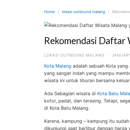
Skip
to
Home
lokasi outbound malang
Rekomend
content
Rekomendasi Daftar 
LOKASI OUTBOUND MALANG
·
JANUARY
Kota Malang
adalah sebuah Kota yang a
yang sangat indah yang mampu membua
wisata ini untuk liburan bersama kel
Ada Sebagian wisata di
Kota Batu Mal
kotor, padat, dan terasing. Tetapi, seg
di Kota Batu Malang.
Karena, kampung – kampung itu sudah d
dikunjungi saat berlibur dengan harga