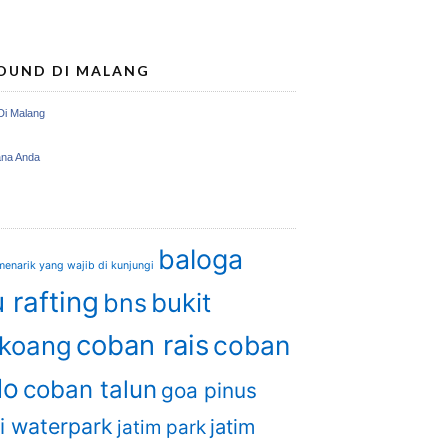
OUND DI MALANG
Di Malang
ana Anda
baloga
enarik yang wajib di kunjungi
 rafting
bukit
bns
coban rais
coban
gkoang
do
coban talun
goa pinus
i waterpark
jatim
jatim park