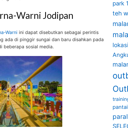
park 
teh 
na-Warni Jodipan
mala
na-Warni
ini dapat disebutkan sebagai perintis
mal
ng ada di pinggir sungai dan baru disahkan pada
lokas
di beberapa sosial media.
Angk
mala
out
Out
traini
panta
para
SELE