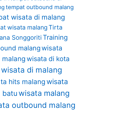
tempat outbound malang
ng
at wisata di malang
Tirta
at wisata malang
Training
ana Songgoriti
bound malang
wisata
u malang
wisata di kota
wisata di malang
u
wisata
ta hits malang
wisata malang
a batu
ata outbound malang