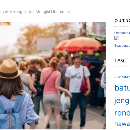
ng di Malang Untuk Mengisi Liburanmu
OUTB
Outbound 
Buat Lenc
TAG
5 Wisata m
batu
jen
ron
hawa