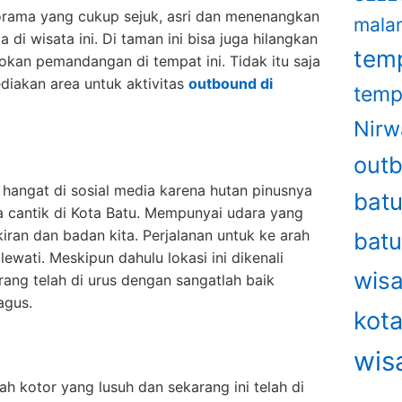
norama yang cukup sejuk, asri dan menenangkan
mala
i wisata ini. Di taman ini bisa juga hilangkan
temp
okan pemandangan di tempat ini. Tidak itu saja
ediakan area untuk aktivitas
outbound di
temp
Nirw
out
 hangat di sosial media karena hutan pinusnya
bat
 cantik di Kota Batu. Mempunyai udara yang
an dan badan kita. Perjalanan untuk ke arah
bat
ewati. Meskipun dahulu lokasi ini dikenali
wisa
ang telah di urus dengan sangatlah baik
agus.
kot
wis
ah kotor yang lusuh dan sekarang ini telah di