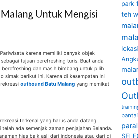
park 
i Malang Untuk Mengisi
teh 
mala
mal
lokas
Pariwisata karena memiliki banyak objek
Angk
sebagai tujuan berefreshing turis. Buat anda
n berefreshing dan masih bimbang untuk pilih
mala
o simak berikut ini, Karena di kesempatan ini
out
rekreasi
outbound Batu Malang
yang memikat
Out
traini
panta
ekreasi terkenal yang harus anda datangi.
para
ni telah ada semenjak zaman penjajahan Belanda.
SELE
aman hias baik asli dari indonesia atau dari di