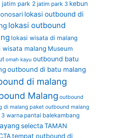
kebun
1
jatim park 2
jatim park 3
lokasi outbound di
wonosari
lokasi outbound
ng
ang
lokasi wisata di malang
i wisata malang
Museum
outbound batu
ut
omah kayu
ng
outbound di batu malang
bound di malang
bound Malang
outbound
ng di malang
paket outbound malang
i 3 warna
pantai balekambang
layang
selecta
TAMAN
CTA
tempat outbound di