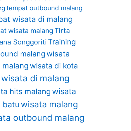
tempat outbound malang
ng
at wisata di malang
Tirta
at wisata malang
Training
ana Songgoriti
bound malang
wisata
u malang
wisata di kota
wisata di malang
u
wisata
ta hits malang
wisata malang
a batu
ata outbound malang