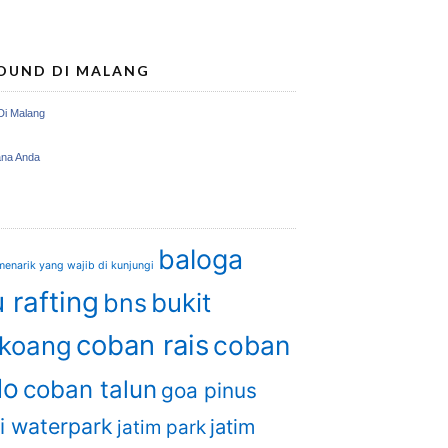
OUND DI MALANG
Di Malang
ana Anda
baloga
enarik yang wajib di kunjungi
 rafting
bukit
bns
coban rais
coban
gkoang
do
coban talun
goa pinus
i waterpark
jatim
jatim park