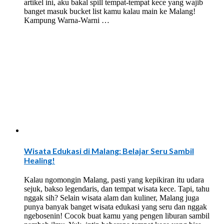
artikel ini, aku bakal spill tempat-tempat kece yang wajib
banget masuk bucket list kamu kalau main ke Malang!
Kampung Warna-Warni …
Wisata Edukasi di Malang: Belajar Seru Sambil
Healing!
Kalau ngomongin Malang, pasti yang kepikiran itu udara
sejuk, bakso legendaris, dan tempat wisata kece. Tapi, tahu
nggak sih? Selain wisata alam dan kuliner, Malang juga
punya banyak banget wisata edukasi yang seru dan nggak
ngebosenin! Cocok buat kamu yang pengen liburan sambil