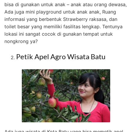
bisa di gunakan untuk anak – anak atau orang dewasa,
Ada juga mini playground untuk anak anak, Ruang
informasi yang berbentuk Strawberry raksasa, dan
toilet besar yang memiliki fasilitas lengkap. Tentunya
lokasi ini sangat cocok di gunakan tempat untuk
nongkrong ya?
Petik Apel Agro Wisata Batu
Ada juga wisata di Kota Batu yang bisa memetik apel