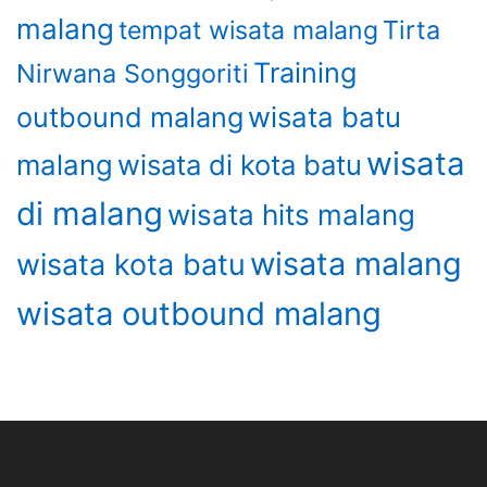
malang
Tirta
tempat wisata malang
Training
Nirwana Songgoriti
wisata batu
outbound malang
wisata
malang
wisata di kota batu
di malang
wisata hits malang
wisata malang
wisata kota batu
wisata outbound malang