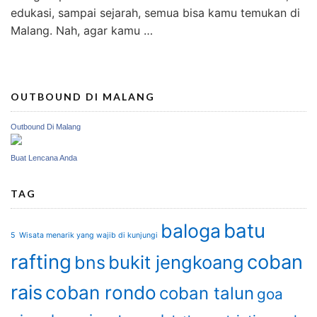
edukasi, sampai sejarah, semua bisa kamu temukan di
Malang. Nah, agar kamu …
OUTBOUND DI MALANG
Outbound Di Malang
Buat Lencana Anda
TAG
batu
baloga
5 Wisata menarik yang wajib di kunjungi
rafting
coban
bukit jengkoang
bns
rais
coban rondo
coban talun
goa