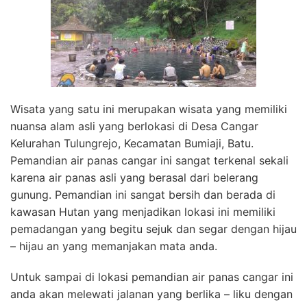
Wisata yang satu ini merupakan wisata yang memiliki
nuansa alam asli yang berlokasi di Desa Cangar
Kelurahan Tulungrejo, Kecamatan Bumiaji, Batu.
Pemandian air panas cangar ini sangat terkenal sekali
karena air panas asli yang berasal dari belerang
gunung. Pemandian ini sangat bersih dan berada di
kawasan Hutan yang menjadikan lokasi ini memiliki
pemadangan yang begitu sejuk dan segar dengan hijau
– hijau an yang memanjakan mata anda.
Untuk sampai di lokasi pemandian air panas cangar ini
anda akan melewati jalanan yang berlika – liku dengan