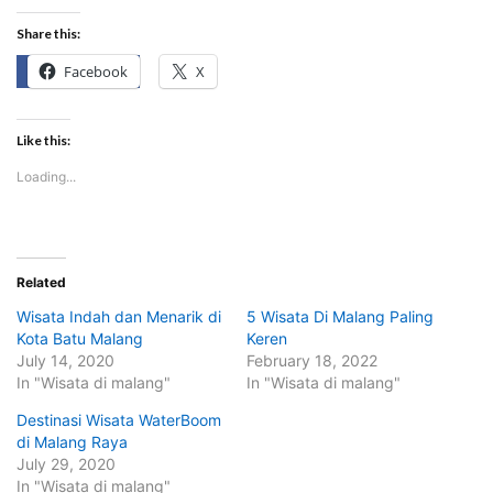
Share this:
Facebook
X
Like this:
Loading...
Related
Wisata Indah dan Menarik di
5 Wisata Di Malang Paling
Kota Batu Malang
Keren
July 14, 2020
February 18, 2022
In "Wisata di malang"
In "Wisata di malang"
Destinasi Wisata WaterBoom
di Malang Raya
July 29, 2020
In "Wisata di malang"