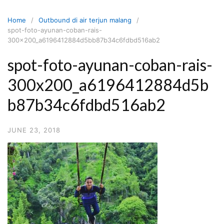
Skip
to
Home
Outbound di air terjun malang
content
spot-foto-ayunan-coban-rais-
300x200_a6196412884d5bb87b34c6fdbd516ab2
spot-foto-ayunan-coban-rais-
300x200_a6196412884d5b
b87b34c6fdbd516ab2
JUNE 23, 2018