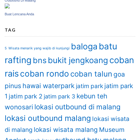
Outbound Di Malang
Buat Lencana Anda
TAG
batu
baloga
5 Wisata menarik yang wajib di kunjungi
rafting
coban
bukit jengkoang
bns
rais
coban rondo
coban talun
goa
hawai waterpark
pinus
jatim park
jatim park
kebun teh
1
jatim park 2
jatim park 3
lokasi outbound di malang
wonosari
lokasi outbound malang
lokasi wisata
lokasi wisata malang
di malang
Museum
outbound batu malang