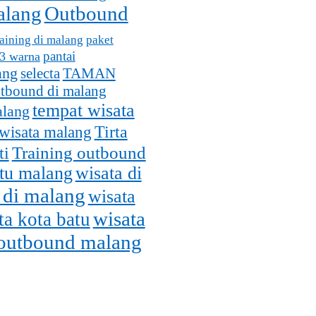
alang
Outbound
aining di malang
paket
pantai
 3 warna
ang
selecta
TAMAN
utbound di malang
tempat wisata
alang
wisata malang
Tirta
Training outbound
ti
atu malang
wisata di
 di malang
wisata
wisata
ta kota batu
 outbound malang