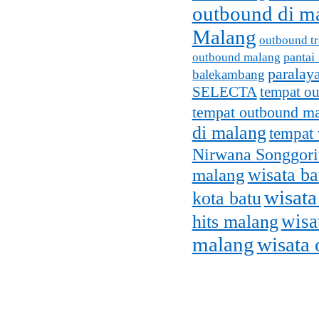
outbound di m
Malang
outbound tr
pantai
outbound malang
paralay
balekambang
SELECTA
tempat o
tempat outbound m
di malang
tempat 
Nirwana Songgori
malang
wisata b
wisata
kota batu
wisa
hits malang
malang
wisata