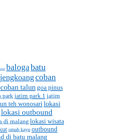
batu
baloga
ungi
coban
 jengkoang
coban talun
goa pinus
jatim park 1
m park
jatim
lokasi
un teh wonosari
lokasi outbound
lokasi wisata
a di malang
outbound
kut
omah kayu
d di batu malang