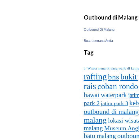
Outbound di Malang
Outbound Di Malang
Buat Lencana Anda
Tag
5 Wisata menarik yang wajib di kunj
rafting
bukit
bns
rais
coban rondo
hawai waterpark
jati
keb
park 2
jatim park 3
outbound di malang
malang
lokasi wisat
malang
Museum Ang
batu malang
outboun