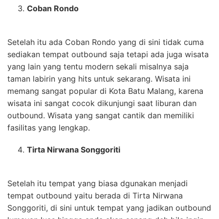
Coban Rondo
Setelah itu ada Coban Rondo yang di sini tidak cuma
sediakan tempat outbound saja tetapi ada juga wisata
yang lain yang tentu modern sekali misalnya saja
taman labirin yang hits untuk sekarang. Wisata ini
memang sangat popular di Kota Batu Malang, karena
wisata ini sangat cocok dikunjungi saat liburan dan
outbound. Wisata yang sangat cantik dan memiliki
fasilitas yang lengkap.
Tirta Nirwana Songgoriti
Setelah itu tempat yang biasa dgunakan menjadi
tempat outbound yaitu berada di Tirta Nirwana
Songgoriti, di sini untuk tempat yang jadikan outbound