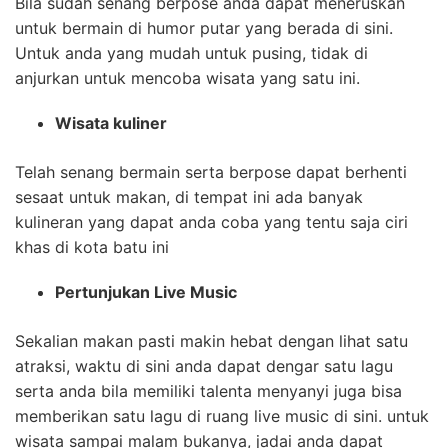
Bila sudah senang berpose anda dapat meneruskan
untuk bermain di humor putar yang berada di sini.
Untuk anda yang mudah untuk pusing, tidak di
anjurkan untuk mencoba wisata yang satu ini.
Wisata kuliner
Telah senang bermain serta berpose dapat berhenti
sesaat untuk makan, di tempat ini ada banyak
kulineran yang dapat anda coba yang tentu saja ciri
khas di kota batu ini
Pertunjukan Live Music
Sekalian makan pasti makin hebat dengan lihat satu
atraksi, waktu di sini anda dapat dengar satu lagu
serta anda bila memiliki talenta menyanyi juga bisa
memberikan satu lagu di ruang live music di sini. untuk
wisata sampai malam bukanya, jadai anda dapat