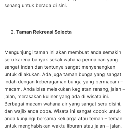
senang untuk berada di sini.
Taman Rekreasi Selecta
Mengunjungi taman ini akan membuat anda semakin
seru karena banyak sekali wahana permainan yang
sangat indah dan tentunya sangat menyenangkan
untuk dilakukan. Ada juga taman bunga yang sangat
indah dengan keberagaman bunga yang bermacam –
macam. Anda bisa melakukan kegiatan renang, jalan –
jalan, merasakan kuliner yang ada di wisata ini.
Berbagai macam wahana air yang sangat seru disini,
dan wajib anda coba. Wisata ini sangat cocok untuk
anda kunjungi bersama keluarga atau teman – teman
untuk menghabiskan waktu liburan atau jalan – jalan.