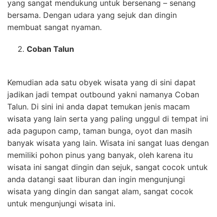
yang sangat mendukung untuk bersenang – senang
bersama. Dengan udara yang sejuk dan dingin
membuat sangat nyaman.
Coban Talun
Kemudian ada satu obyek wisata yang di sini dapat
jadikan jadi tempat outbound yakni namanya Coban
Talun. Di sini ini anda dapat temukan jenis macam
wisata yang lain serta yang paling unggul di tempat ini
ada pagupon camp, taman bunga, oyot dan masih
banyak wisata yang lain. Wisata ini sangat luas dengan
memiliki pohon pinus yang banyak, oleh karena itu
wisata ini sangat dingin dan sejuk, sangat cocok untuk
anda datangi saat liburan dan ingin mengunjungi
wisata yang dingin dan sangat alam, sangat cocok
untuk mengunjungi wisata ini.