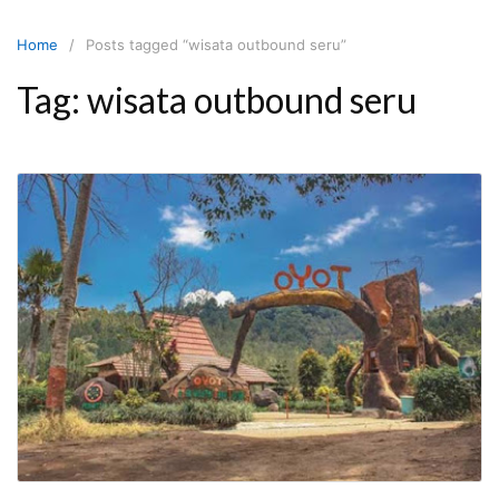
Skip
to
Home
Posts tagged “wisata outbound seru”
content
Tag:
wisata outbound seru