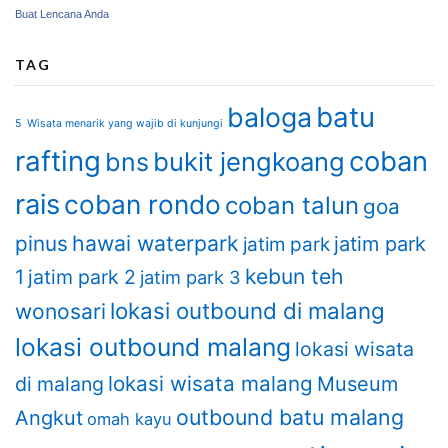
Buat Lencana Anda
TAG
batu
baloga
5 Wisata menarik yang wajib di kunjungi
rafting
coban
bukit jengkoang
bns
rais
coban rondo
coban talun
goa
hawai waterpark
pinus
jatim park
jatim park
kebun teh
1
jatim park 2
jatim park 3
lokasi outbound di malang
wonosari
lokasi outbound malang
lokasi wisata
lokasi wisata malang
di malang
Museum
outbound batu malang
Angkut
omah kayu