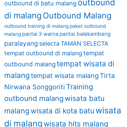
outbound
outbound di batu malang
di malang
Outbound Malang
outbound training di malang
paket outbound
pantai 3 warna
pantai balekambang
malang
paralayang
selecta
TAMAN SELECTA
tempat
tempat outbound di malang
tempat wisata di
outbound malang
malang
Tirta
tempat wisata malang
Training
Nirwana Songgoriti
wisata batu
outbound malang
wisata
malang
wisata di kota batu
di malang
wisata hits malang