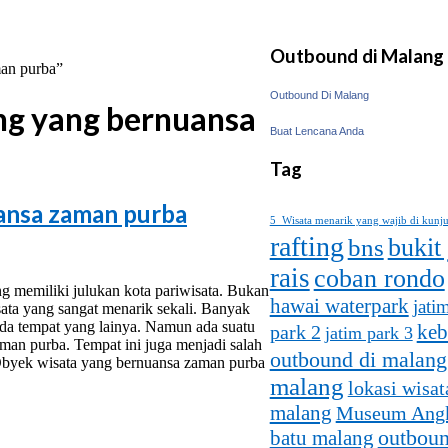
Outbound di Malang
man purba”
Outbound Di Malang
ng yang bernuansa
Buat Lencana Anda
Tag
ansa zaman purba
5 Wisata menarik yang wajib di kunj
rafting
bukit
bns
rais
coban rondo
 memiliki julukan kota pariwisata. Bukan
hawai waterpark
jati
ta yang sangat menarik sekali. Banyak
da tempat yang lainya. Namun ada suatu
keb
park 2
jatim park 3
man purba. Tempat ini juga menjadi salah
outbound di malang
Obyek wisata yang bernuansa zaman purba
malang
lokasi wisat
malang
Museum Ang
batu malang
outboun