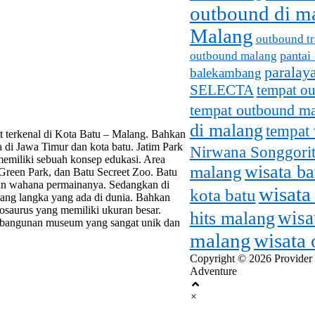
outbound di m
Malang
outbound tr
pantai
outbound malang
paralay
balekambang
SELECTA
tempat o
tempat outbound m
di malang
tempat 
at terkenal di Kota Batu – Malang. Bahkan
a di Jawa Timur dan kota batu. Jatim Park
Nirwana Songgorit
 memiliki sebuah konsep edukasi. Area
malang
wisata b
 Green Park, dan Batu Secreet Zoo. Batu
 dan wahana permainanya. Sedangkan di
wisata
kota batu
tang langka yang ada di dunia. Bahkan
osaurus yang memiliki ukuran besar.
wisa
hits malang
 bangunan museum yang sangat unik dan
malang
wisata
Copyright © 2026 Provider
Adventure
×