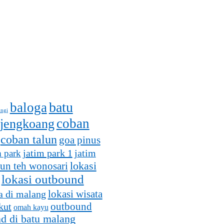
batu
baloga
ungi
coban
 jengkoang
coban talun
goa pinus
jatim park 1
m park
jatim
lokasi
un teh wonosari
lokasi outbound
lokasi wisata
a di malang
outbound
kut
omah kayu
d di batu malang