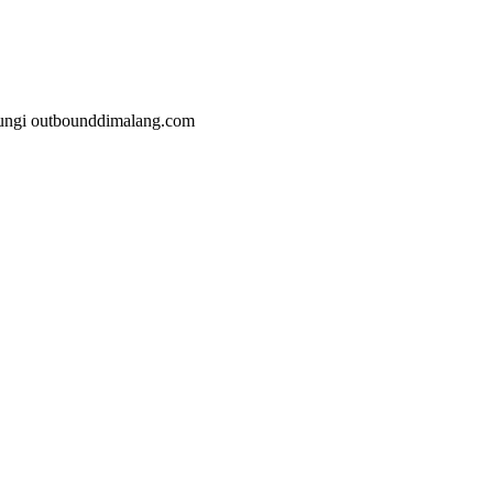
malang.com
jungi outbounddimalang.com