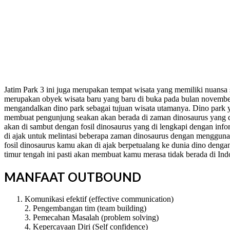
Jatim Park 3 ini juga merupakan tempat wisata yang memiliki nuansa s
merupakan obyek wisata baru yang baru di buka pada bulan november 
mengandalkan dino park sebagai tujuan wisata utamanya. Dino park ya
membuat pengunjung seakan akan berada di zaman dinosaurus yang d
akan di sambut dengan fosil dinosaurus yang di lengkapi dengan inf
di ajak untuk melintasi beberapa zaman dinosaurus dengan menggunak
fosil dinosaurus kamu akan di ajak berpetualang ke dunia dino den
timur tengah ini pasti akan membuat kamu merasa tidak berada di Ind
MANFAAT OUTBOUND
Komunikasi efektif (effective communication)
2. Pengembangan tim (team building)
3. Pemecahan Masalah (problem solving)
4. Kepercayaan Diri (Self confidence)