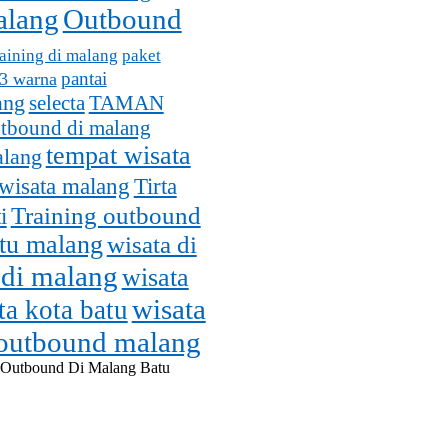
alang
Outbound
aining di malang
paket
pantai
 3 warna
ang
selecta
TAMAN
utbound di malang
tempat wisata
alang
wisata malang
Tirta
Training outbound
i
atu malang
wisata di
 di malang
wisata
wisata
ta kota batu
 outbound malang
 Outbound Di Malang Batu