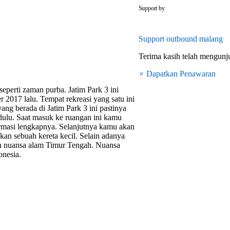
outbounddi
Support by
Support
outbound malang
Terima kasih telah mengun
×
Dapatkan Penawaran
eperti zaman purba. Jatim Park 3 ini
2017 lalu. Tempat rekreasi yang satu ini
ng berada di Jatim Park 3 ini pastinya
ulu. Saat masuk ke ruangan ini kamu
ormasi lengkapnya. Selanjutnya kamu akan
an sebuah kereta kecil. Selain adanya
gan nuansa alam Timur Tengah. Nuansa
onesia.