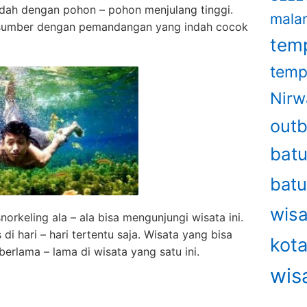
dah dengan pohon – pohon menjulang tinggi.
mala
 sumber dengan pemandangan yang indah cocok
temp
temp
Nirw
out
bat
bat
wisa
orkeling ala – ala bisa mengunjungi wisata ini.
di hari – hari tertentu saja. Wisata yang bisa
kot
rlama – lama di wisata yang satu ini.
wis