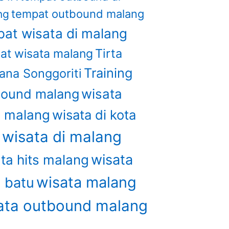
tempat outbound malang
ng
at wisata di malang
Tirta
at wisata malang
Training
ana Songgoriti
bound malang
wisata
u malang
wisata di kota
wisata di malang
u
wisata
ta hits malang
wisata malang
a batu
ata outbound malang