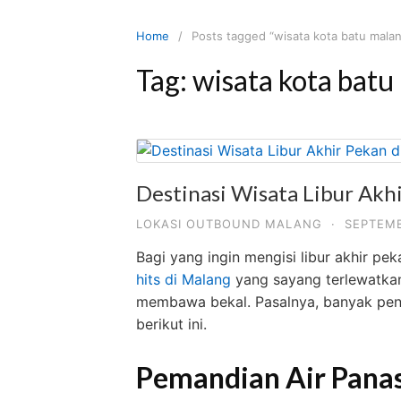
Home
Posts tagged “wisata kota batu mala
Tag:
wisata kota batu
Destinasi Wisata Libur Akh
LOKASI OUTBOUND MALANG
·
SEPTEMB
Bagi yang ingin mengisi libur akhir pe
hits di Malang
yang sayang terlewatkan.
membawa bekal. Pasalnya, banyak penjua
berikut ini.
Pemandian Air Pana