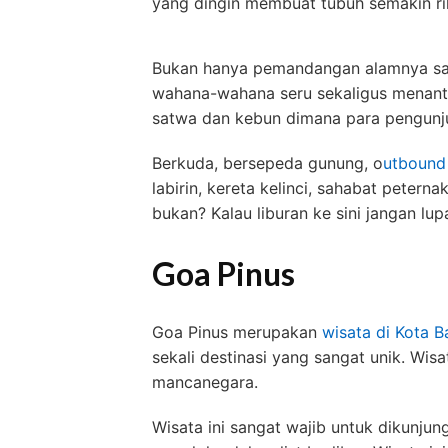
yang dingin membuat tubuh semakin ril
Bukan hanya pemandangan alamnya saja
wahana-wahana seru sekaligus menanta
satwa dan kebun dimana para pengunju
Berkuda, bersepeda gunung, o
utbound
labirin, kereta kelinci, sahabat petern
bukan? Kalau liburan ke sini jangan lu
Goa Pinus
Goa Pinus merupakan
wisata di Kota B
sekali destinasi yang sangat unik. Wis
mancanegara.
Wisata ini sangat wajib untuk dikunjung