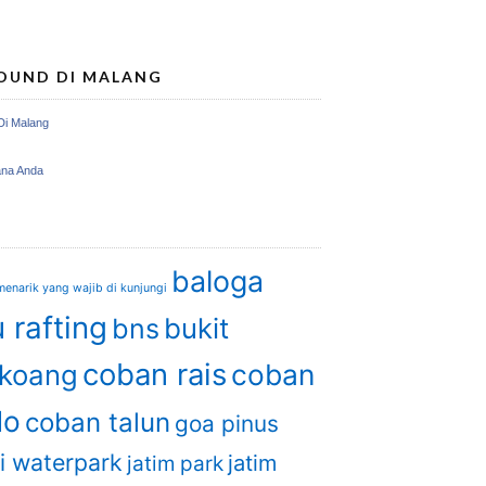
OUND DI MALANG
Di Malang
ana Anda
baloga
enarik yang wajib di kunjungi
 rafting
bukit
bns
coban rais
coban
gkoang
do
coban talun
goa pinus
i waterpark
jatim
jatim park