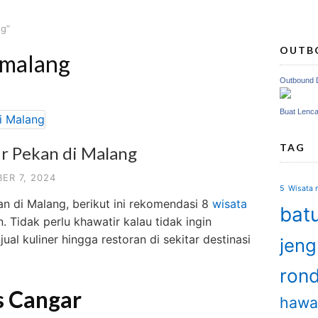
ng”
OUTB
 malang
Outbound 
Buat Lenc
TAG
ir Pekan di Malang
ER 7, 2024
5 Wisata m
kan di Malang, berikut ini rekomendasi 8
wisata
batu
 Tidak perlu khawatir kalau tidak ingin
l kuliner hingga restoran di sekitar destinasi
jen
ron
s Cangar
hawa