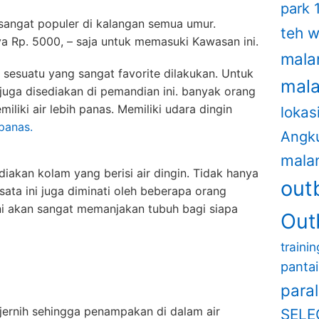
park 
 sangat populer di kalangan semua umur.
teh 
ya Rp. 5000, – saja untuk memasuki Kawasan ini.
mala
sesuatu yang sangat favorite dilakukan. Untuk
mal
 juga disediakan di pemandian ini. banyak orang
iki air lebih panas. Memiliki udara dingin
lokas
panas.
Angk
mala
iakan kolam yang berisi air dingin. Tidak hanya
out
sata ini juga diminati oleh beberapa orang
i akan sangat memanjakan tubuh bagi siapa
Out
traini
panta
para
 jernih sehingga penampakan di dalam air
SELE