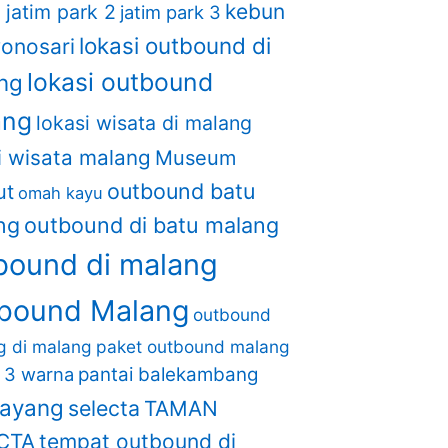
kebun
1
jatim park 2
jatim park 3
lokasi outbound di
wonosari
lokasi outbound
ng
ang
lokasi wisata di malang
i wisata malang
Museum
outbound batu
ut
omah kayu
ng
outbound di batu malang
bound di malang
bound Malang
outbound
ng di malang
paket outbound malang
i 3 warna
pantai balekambang
layang
selecta
TAMAN
CTA
tempat outbound di