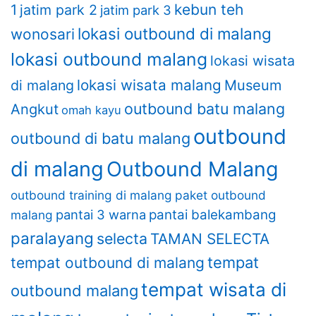
kebun teh
1
jatim park 2
jatim park 3
lokasi outbound di malang
wonosari
lokasi outbound malang
lokasi wisata
lokasi wisata malang
di malang
Museum
outbound batu malang
Angkut
omah kayu
outbound
outbound di batu malang
di malang
Outbound Malang
outbound training di malang
paket outbound
pantai 3 warna
pantai balekambang
malang
paralayang
selecta
TAMAN SELECTA
tempat
tempat outbound di malang
tempat wisata di
outbound malang