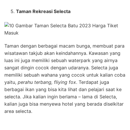
Taman Rekreasi Selecta
Taman dengan berbagai macam bunga, membuat para
wisatawan takjub akan keindahannya. Kawasan yang
luas ini juga memiliki sebuah waterpark yang airnya
sangat dingin cocok dengan udaranya. Selecta juga
memiliki sebuah wahana yang cocok untuk kalian coba
yaitu,
perahu terbang, fliying fox
. Terdapat juga
berbagai ikan yang bisa kita lihat dan pelajari saat ke
selecta. Jika kalian ingin berlama – lama di Selecta,
kalian juga bisa menyewa hotel yang berada diselkitar
area selecta.