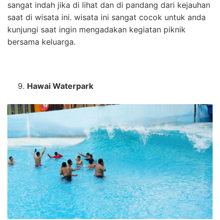
sangat indah jika di lihat dan di pandang dari kejauhan
saat di wisata ini. wisata ini sangat cocok untuk anda
kunjungi saat ingin mengadakan kegiatan piknik
bersama keluarga.
Hawai Waterpark