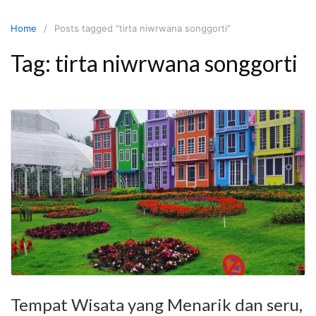
Skip
to
Home
Posts tagged “tirta niwrwana songgorti”
content
Tag:
tirta niwrwana songgorti
Tempat Wisata yang Menarik dan seru,