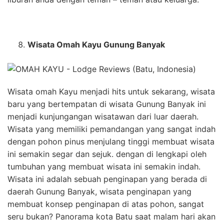
Wisata Omah Kayu Gunung Banyak
Wisata omah Kayu menjadi hits untuk sekarang, wisata
baru yang bertempatan di wisata Gunung Banyak ini
menjadi kunjungangan wisatawan dari luar daerah.
Wisata yang memiliki pemandangan yang sangat indah
dengan pohon pinus menjulang tinggi membuat wisata
ini semakin segar dan sejuk. dengan di lengkapi oleh
tumbuhan yang membuat wisata ini semakin indah.
Wisata ini adalah sebuah penginapan yang berada di
daerah Gunung Banyak, wisata penginapan yang
membuat konsep penginapan di atas pohon, sangat
seru bukan? Panorama kota Batu saat malam hari akan