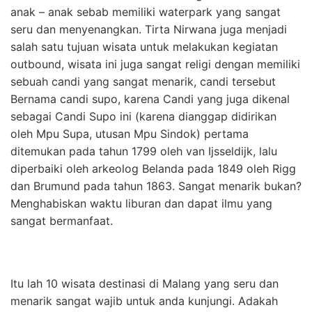
anak – anak sebab memiliki waterpark yang sangat
seru dan menyenangkan. Tirta Nirwana juga menjadi
salah satu tujuan wisata untuk melakukan kegiatan
outbound, wisata ini juga sangat religi dengan memiliki
sebuah candi yang sangat menarik, candi tersebut
Bernama candi supo, karena Candi yang juga dikenal
sebagai Candi Supo ini (karena dianggap didirikan
oleh Mpu Supa, utusan Mpu Sindok) pertama
ditemukan pada tahun 1799 oleh van Ijsseldijk, lalu
diperbaiki oleh arkeolog Belanda pada 1849 oleh Rigg
dan Brumund pada tahun 1863. Sangat menarik bukan?
Menghabiskan waktu liburan dan dapat ilmu yang
sangat bermanfaat.
Itu lah 10 wisata destinasi di Malang yang seru dan
menarik sangat wajib untuk anda kunjungi. Adakah