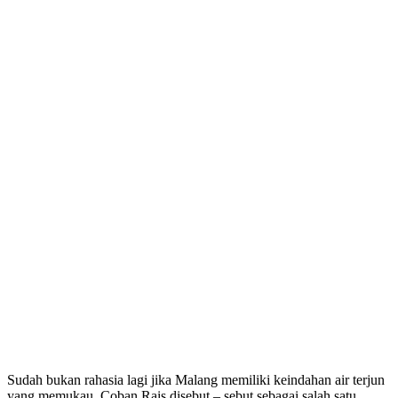
Sudah bukan rahasia lagi jika Malang memiliki keindahan air terjun
yang memukau. Coban Rais disebut – sebut sebagai salah satu