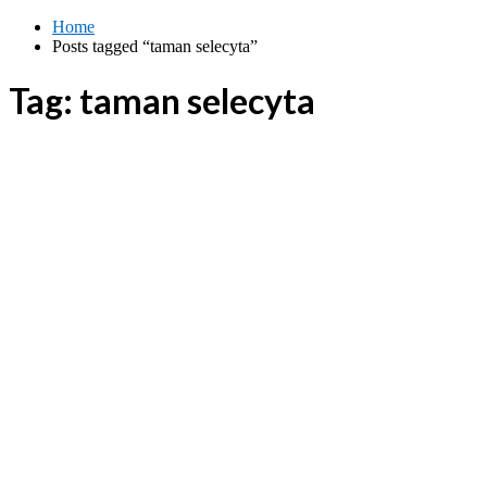
Skip
Home
to
Posts tagged “taman selecyta”
content
Tag:
taman selecyta