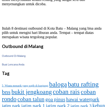
menyenangkan untuk dicoba.
Itulah 8 destinasi outbound di Kota Batu – Malang yang bisa anda
pilih untuk mengisi hari liburan anda. Tempat – tempat diatas
merupakan wisata tergolong popular.
Outbound di Malang
Outbound Di Malang
Buat Lencana Anda
Tag
batu rafting
baloga
5 Wisata menarik yang wajib di kunjungi
coban rais
bukit jengkoang
coban
bns
rondo
coban talun
goa pinus
hawai waterpark
kebun
jatim park 1
jatim park
jatim park 2
jatim park 3