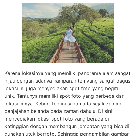
Karena lokasinya yang memiliki panorama alam sangat
hijau dengan adanya hamparan teh yang sangat bagus,
lokasi ini juga menyediakan spot foto yang begitu
unik. Tentunya memiliki spot foto yang berbeda dari
lokasi lainya. Kebun Teh ini sudah ada sejak zaman
penjajahan belanda pada zaman dahulu. Di sini
menyediakan lokasi spot foto yang berada di
ketinggian dengan membangun jembatan yang bisa di
gunakan utuk berfoto, Sehingga pengambilan gambar