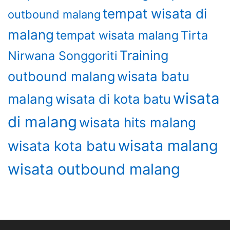
tempat wisata di
outbound malang
malang
Tirta
tempat wisata malang
Training
Nirwana Songgoriti
wisata batu
outbound malang
wisata
malang
wisata di kota batu
di malang
wisata hits malang
wisata malang
wisata kota batu
wisata outbound malang