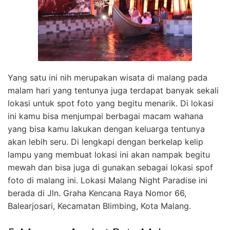
Yang satu ini nih merupakan wisata di malang pada
malam hari yang tentunya juga terdapat banyak sekali
lokasi untuk spot foto yang begitu menarik. Di lokasi
ini kamu bisa menjumpai berbagai macam wahana
yang bisa kamu lakukan dengan keluarga tentunya
akan lebih seru. Di lengkapi dengan berkelap kelip
lampu yang membuat lokasi ini akan nampak begitu
mewah dan bisa juga di gunakan sebagai lokasi spof
foto di malang ini. Lokasi Malang Night Paradise ini
berada di Jln. Graha Kencana Raya Nomor 66,
Balearjosari, Kecamatan Blimbing, Kota Malang.