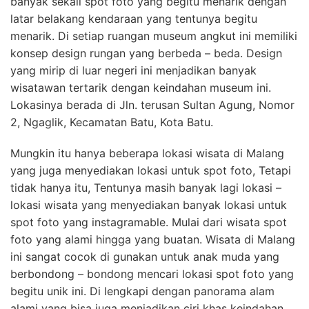
banyak sekali spot foto yang begitu menarik dengan
latar belakang kendaraan yang tentunya begitu
menarik. Di setiap ruangan museum angkut ini memiliki
konsep design rungan yang berbeda – beda. Design
yang mirip di luar negeri ini menjadikan banyak
wisatawan tertarik dengan keindahan museum ini.
Lokasinya berada di Jln. terusan Sultan Agung, Nomor
2, Ngaglik, Kecamatan Batu, Kota Batu.
Mungkin itu hanya beberapa lokasi wisata di Malang
yang juga menyediakan lokasi untuk spot foto, Tetapi
tidak hanya itu, Tentunya masih banyak lagi lokasi –
lokasi wisata yang menyediakan banyak lokasi untuk
spot foto yang instagramable. Mulai dari wisata spot
foto yang alami hingga yang buatan. Wisata di Malang
ini sangat cocok di gunakan untuk anak muda yang
berbondong – bondong mencari lokasi spot foto yang
begitu unik ini. Di lengkapi dengan panorama alam
alami yang bisa juga menjadikan ciri khas keindahan