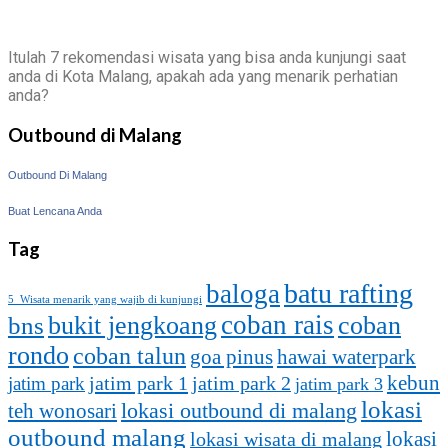
Itulah 7 rekomendasi wisata yang bisa anda kunjungi saat
anda di Kota Malang, apakah ada yang menarik perhatian
anda?
Outbound di Malang
Outbound Di Malang
Buat Lencana Anda
Tag
batu rafting
baloga
5 Wisata menarik yang wajib di kunjungi
coban rais
bukit jengkoang
coban
bns
rondo
coban talun
goa pinus
hawai waterpark
kebun
jatim park 1
jatim park
jatim park 2
jatim park 3
lokasi
lokasi outbound di malang
teh wonosari
outbound malang
lokasi
lokasi wisata di malang