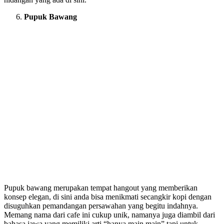
Pupuk Bawang
Pupuk bawang merupakan tempat hangout yang memberikan
konsep elegan, di sini anda bisa menikmati secangkir kopi dengan
disuguhkan pemandangan persawahan yang begitu indahnya.
Memang nama dari cafe ini cukup unik, namanya juga diambil dari
bahasa jawa yang memiliki arti “hanya main main” tapi untuk