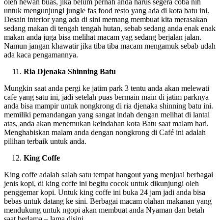
oleh hewan buas, jika belum pernah anda harus segera coba nih
untuk mengunjungi jungle fas food resto yang ada di kota batu ini.
Desain interior yang ada di sini memang membuat kita merasakan
sedang makan di tengah tengah hutan, sebab sedang anda enak enak
makan anda juga bisa melihat macam yag sedang berjalan jalan.
Namun jangan khawatir jika tiba tiba macam mengamuk sebab udah
ada kaca pengamannya.
Ria Djenaka Shinning Batu
Mungkin saat anda pergi ke jatim park 3 tentu anda akan melewati
cafe yang satu ini, jadi setelah puas bermain main di jatim parknya
anda bisa mampir untuk nongkrong di ria djenaka shinning batu ini.
memiliki pemandangan yang sangat indah dengan melihat di lantai
atas, anda akan menemukan keindahan kota Batu saat malam hari.
Menghabiskan malam anda dengan nongkrong di Café ini adalah
pilihan terbaik untuk anda.
King Coffe
King coffe adalah salah satu tempat hangout yang menjual berbagai
jenis kopi, di king coffe ini begitu cocok untuk dikunjungi oleh
penggemar kopi. Untuk king coffe ini buka 24 jam jadi anda bisa
bebas untuk datang ke sini. Berbagai macam olahan makanan yang
mendukung untuk ngopi akan membuat anda Nyaman dan betah
saat berlama – lama disini.