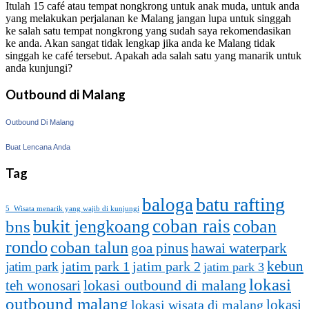
Itulah 15 café atau tempat nongkrong untuk anak muda, untuk anda
yang melakukan perjalanan ke Malang jangan lupa untuk singgah
ke salah satu tempat nongkrong yang sudah saya rekomendasikan
ke anda. Akan sangat tidak lengkap jika anda ke Malang tidak
singgah ke café tersebut. Apakah ada salah satu yang manarik untuk
anda kunjungi?
Outbound di Malang
Outbound Di Malang
Buat Lencana Anda
Tag
batu rafting
baloga
5 Wisata menarik yang wajib di kunjungi
coban rais
bukit jengkoang
coban
bns
rondo
coban talun
goa pinus
hawai waterpark
kebun
jatim park 1
jatim park
jatim park 2
jatim park 3
lokasi
lokasi outbound di malang
teh wonosari
outbound malang
lokasi
lokasi wisata di malang