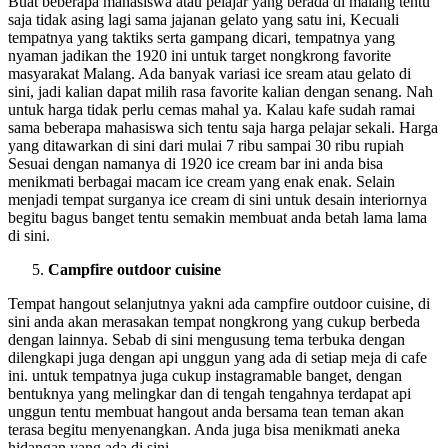
Buat beberapa mahasiswa atau pelajar yang berada di malang tentu
saja tidak asing lagi sama jajanan gelato yang satu ini, Kecuali
tempatnya yang taktiks serta gampang dicari, tempatnya yang
nyaman jadikan the 1920 ini untuk target nongkrong favorite
masyarakat Malang. Ada banyak variasi ice sream atau gelato di
sini, jadi kalian dapat milih rasa favorite kalian dengan senang. Nah
untuk harga tidak perlu cemas mahal ya. Kalau kafe sudah ramai
sama beberapa mahasiswa sich tentu saja harga pelajar sekali. Harga
yang ditawarkan di sini dari mulai 7 ribu sampai 30 ribu rupiah
Sesuai dengan namanya di 1920 ice cream bar ini anda bisa
menikmati berbagai macam ice cream yang enak enak. Selain
menjadi tempat surganya ice cream di sini untuk desain interiornya
begitu bagus banget tentu semakin membuat anda betah lama lama
di sini.
Campfire outdoor cuisine
Tempat hangout selanjutnya yakni ada campfire outdoor cuisine, di
sini anda akan merasakan tempat nongkrong yang cukup berbeda
dengan lainnya. Sebab di sini mengusung tema terbuka dengan
dilengkapi juga dengan api unggun yang ada di setiap meja di cafe
ini. untuk tempatnya juga cukup instagramable banget, dengan
bentuknya yang melingkar dan di tengah tengahnya terdapat api
unggun tentu membuat hangout anda bersama tean teman akan
terasa begitu menyenangkan. Anda juga bisa menikmati aneka
hidangan yang ada di sini.