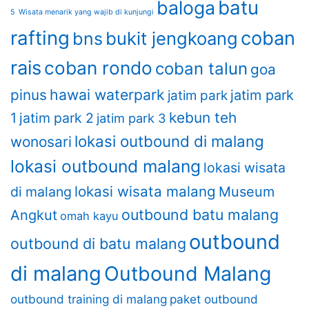
batu
baloga
5 Wisata menarik yang wajib di kunjungi
rafting
coban
bukit jengkoang
bns
rais
coban rondo
coban talun
goa
hawai waterpark
pinus
jatim park
jatim park
kebun teh
1
jatim park 2
jatim park 3
lokasi outbound di malang
wonosari
lokasi outbound malang
lokasi wisata
lokasi wisata malang
di malang
Museum
outbound batu malang
Angkut
omah kayu
outbound
outbound di batu malang
di malang
Outbound Malang
outbound training di malang
paket outbound