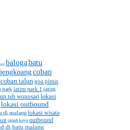
batu
baloga
ungi
coban
 jengkoang
coban talun
goa pinus
jatim park 1
m park
jatim
lokasi
un teh wonosari
lokasi outbound
lokasi wisata
a di malang
outbound
kut
omah kayu
d di batu malang