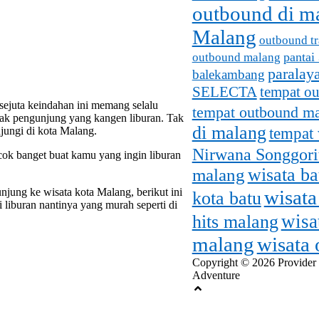
outbound di m
Malang
outbound tr
pantai
outbound malang
paralay
balekambang
SELECTA
tempat o
ejuta keindahan ini memang selalu
tempat outbound m
yak pengunjung yang kangen liburan. Tak
di malang
tempat 
jungi di kota Malang.
Nirwana Songgori
ocok banget buat kamu yang ingin liburan
malang
wisata b
ung ke wisata kota Malang, berikut ini
wisata
kota batu
 liburan nantinya yang murah seperti di
wisa
hits malang
malang
wisata
Copyright © 2026 Provider
Adventure