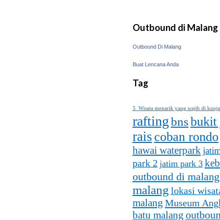
Outbound di Malang
Outbound Di Malang
Buat Lencana Anda
Tag
5 Wisata menarik yang wajib di kunj
rafting
bukit
bns
rais
coban rondo
hawai waterpark
jati
keb
park 2
jatim park 3
outbound di malang
malang
lokasi wisat
malang
Museum Ang
batu malang
outboun