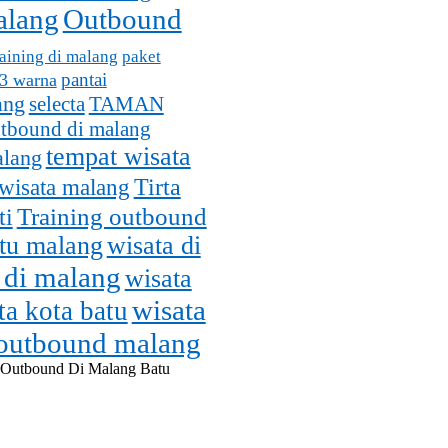
alang
Outbound
aining di malang
paket
pantai
 3 warna
ang
selecta
TAMAN
utbound di malang
tempat wisata
alang
wisata malang
Tirta
Training outbound
ti
atu malang
wisata di
 di malang
wisata
wisata
ta kota batu
 outbound malang
 Outbound Di Malang Batu