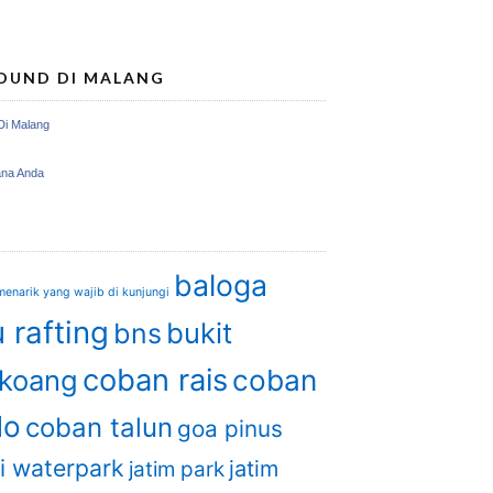
OUND DI MALANG
Di Malang
ana Anda
baloga
enarik yang wajib di kunjungi
 rafting
bukit
bns
coban rais
gkoang
coban
do
coban talun
goa pinus
i waterpark
jatim
jatim park