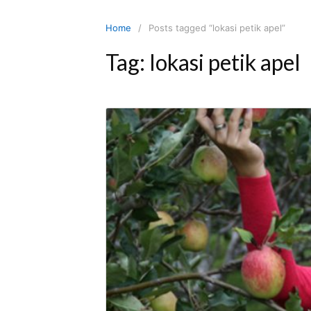
Skip
to
Home
Posts tagged “lokasi petik apel”
content
Tag:
lokasi petik apel