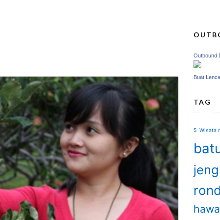
OUTB
Outbound 
Buat Lenc
TAG
5 Wisata m
batu
jen
ron
hawa