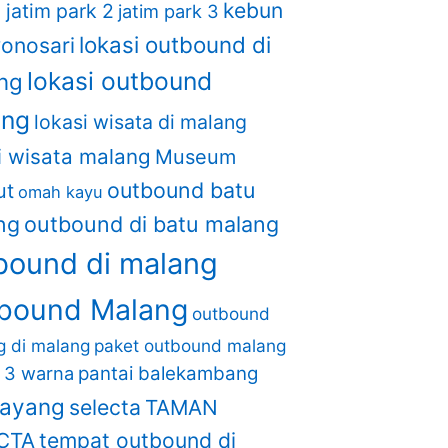
kebun
1
jatim park 2
jatim park 3
lokasi outbound di
wonosari
lokasi outbound
ng
ang
lokasi wisata di malang
i wisata malang
Museum
outbound batu
ut
omah kayu
ng
outbound di batu malang
bound di malang
bound Malang
outbound
ng di malang
paket outbound malang
i 3 warna
pantai balekambang
layang
selecta
TAMAN
CTA
tempat outbound di