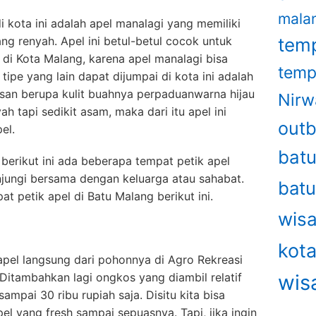
mala
 kota ini adalah apel manalagi yang memiliki
ng renyah. Apel ini betul-betul cocok untuk
temp
 di Kota Malang, karena apel manalagi bisa
temp
tipe yang lain dapat dijumpai di kota ini adalah
asan berupa kulit buahnya perpaduanwarna hijau
Nirw
h tapi sedikit asam, maka dari itu apel ini
out
el.
bat
 berikut ini ada beberapa tempat petik apel
jungi bersama dengan keluarga atau sahabat.
bat
t petik apel di Batu Malang berikut ini.
wisa
kot
pel langsung dari pohonnya di Agro Rekreasi
 Ditambahkan lagi ongkos yang diambil relatif
wis
sampai 30 ribu rupiah saja. Disitu kita bisa
l yang fresh sampai sepuasnya. Tapi, jika ingin