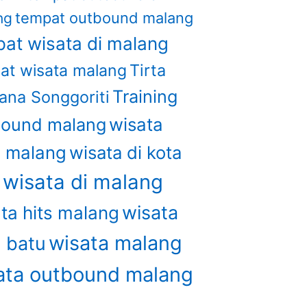
tempat outbound malang
ng
at wisata di malang
Tirta
at wisata malang
Training
ana Songgoriti
wisata
bound malang
u malang
wisata di kota
wisata di malang
u
wisata
ta hits malang
wisata malang
a batu
ata outbound malang