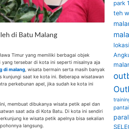
park 
teh 
mala
leh di Batu Malang
mal
lokas
Angk
 Jawa Timur yang memiliki berbagai objek
yang tersebar di kota ini seperti misalnya aja
mala
ng di malang
, wisata bermain serta masih banyak
out
is kunjungi saat ke kota ini. Beberapa wisatawan
ntra perkebunan apel, jika sudah ke kota ini
Out
traini
ini, membuat dibukanya wisata petik apel dan
panta
atwan saat ada di Kota Batu. Di kota ini sendiri
para
erkunjung ke wisata petik apelnya bisa sekalian
 pohonnya langsung.
SELE