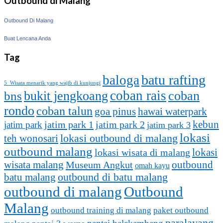
Outbound di Malang
Outbound Di Malang
Buat Lencana Anda
Tag
batu rafting
baloga
5 Wisata menarik yang wajib di kunjungi
coban rais
bukit jengkoang
coban
bns
rondo
coban talun
goa pinus
hawai waterpark
kebun
jatim park 1
jatim park
jatim park 2
jatim park 3
lokasi
lokasi outbound di malang
teh wonosari
outbound malang
lokasi
lokasi wisata di malang
outbound
wisata malang
Museum Angkut
omah kayu
batu malang
outbound di batu malang
outbound di malang
Outbound
Malang
outbound training di malang
paket outbound
paralayang