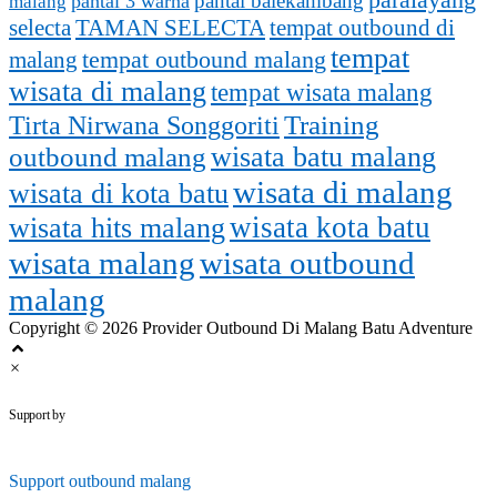
pantai balekambang
pantai 3 warna
malang
selecta
TAMAN SELECTA
tempat outbound di
tempat
tempat outbound malang
malang
wisata di malang
tempat wisata malang
Training
Tirta Nirwana Songgoriti
outbound malang
wisata batu malang
wisata di malang
wisata di kota batu
wisata kota batu
wisata hits malang
wisata malang
wisata outbound
malang
Copyright © 2026 Provider Outbound Di Malang Batu Adventure
×
outbounddimalang.com
Support by
Support
outbound malang