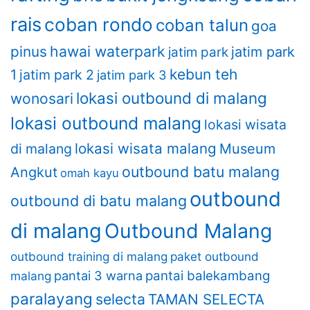
rais
coban rondo
coban talun
goa
hawai waterpark
pinus
jatim park
jatim park
kebun teh
1
jatim park 2
jatim park 3
lokasi outbound di malang
wonosari
lokasi outbound malang
lokasi wisata
lokasi wisata malang
di malang
Museum
outbound batu malang
Angkut
omah kayu
outbound
outbound di batu malang
di malang
Outbound Malang
outbound training di malang
paket outbound
pantai 3 warna
pantai balekambang
malang
paralayang
selecta
TAMAN SELECTA