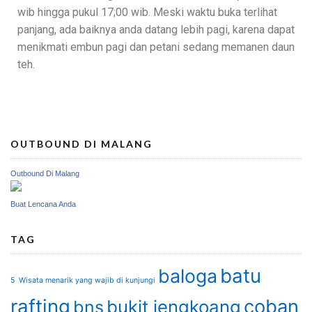
wib hingga pukul 17;00 wib. Meski waktu buka terlihat
panjang, ada baiknya anda datang lebih pagi, karena dapat
menikmati embun pagi dan petani sedang memanen daun
teh.
OUTBOUND DI MALANG
Outbound Di Malang
Buat Lencana Anda
TAG
batu
baloga
5 Wisata menarik yang wajib di kunjungi
rafting
coban
bukit jengkoang
bns