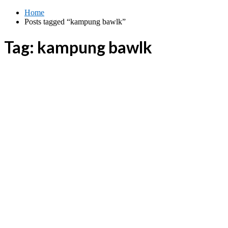
Skip
Home
to
Posts tagged “kampung bawlk”
content
Tag:
kampung bawlk