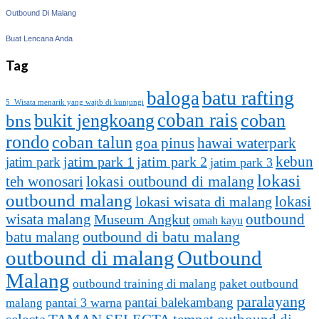
Outbound Di Malang
Buat Lencana Anda
Tag
batu rafting
baloga
5 Wisata menarik yang wajib di kunjungi
coban rais
bukit jengkoang
coban
bns
rondo
coban talun
goa pinus
hawai waterpark
kebun
jatim park 1
jatim park
jatim park 2
jatim park 3
lokasi
lokasi outbound di malang
teh wonosari
outbound malang
lokasi
lokasi wisata di malang
outbound
wisata malang
Museum Angkut
omah kayu
batu malang
outbound di batu malang
outbound di malang
Outbound
Malang
outbound training di malang
paket outbound
paralayang
pantai balekambang
pantai 3 warna
malang