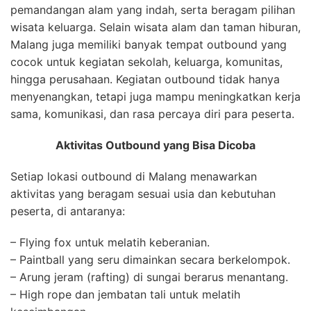
pemandangan alam yang indah, serta beragam pilihan
wisata keluarga. Selain wisata alam dan taman hiburan,
Malang juga memiliki banyak tempat outbound yang
cocok untuk kegiatan sekolah, keluarga, komunitas,
hingga perusahaan. Kegiatan outbound tidak hanya
menyenangkan, tetapi juga mampu meningkatkan kerja
sama, komunikasi, dan rasa percaya diri para peserta.
Aktivitas Outbound yang Bisa Dicoba
Setiap lokasi outbound di Malang menawarkan
aktivitas yang beragam sesuai usia dan kebutuhan
peserta, di antaranya:
– Flying fox untuk melatih keberanian.
– Paintball yang seru dimainkan secara berkelompok.
– Arung jeram (rafting) di sungai berarus menantang.
– High rope dan jembatan tali untuk melatih