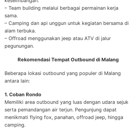
keseimbangan.
– Team building melalui berbagai permainan kerja
sama.
– Camping dan api unggun untuk kegiatan bersama di
alam terbuka.
– Offroad menggunakan jeep atau ATV di jalur
pegunungan.
Rekomendasi Tempat Outbound di Malang
Beberapa lokasi outbound yang populer di Malang
antara lain:
1. Coban Rondo
Memiliki area outbound yang luas dengan udara sejuk
serta pemandangan air terjun. Pengunjung dapat
menikmati flying fox, panahan, offroad jeep, hingga
camping.