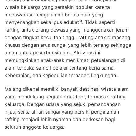
wisata keluarga yang semakin populer karena
menawarkan pengalaman bermain air yang
menyenangkan sekaligus edukatif. Tidak seperti
rafting untuk orang dewasa yang menggunakan jeram
dengan tingkat kesulitan tinggi, rafting anak dirancang
khusus dengan arus sungai yang lebih tenang sehingga
aman untuk peserta usia dini. Aktivitas ini
memungkinkan anak-anak menikmati petualangan di
alam terbuka sambil belajar tentang kerja sama,
keberanian, dan kepedulian terhadap lingkungan.
Malang dikenal memiliki banyak destinasi wisata alam
yang mendukung kegiatan outdoor, termasuk rafting
keluarga. Dengan udara yang sejuk, pemandangan
hijau, serta aliran sungai yang bersih, pengalaman
rafting menjadi lebih nyaman dan berkesan bagi
seluruh anggota keluarga.