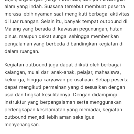
alam yang indah. Suasana tersebut membuat peserta
merasa lebih nyaman saat mengikuti berbagai aktivitas
di luar ruangan. Selain itu, banyak tempat outbound di
Malang yang berada di kawasan pegunungan, hutan
pinus, maupun dekat sungai sehingga memberikan
pengalaman yang berbeda dibandingkan kegiatan di
dalam ruangan.
Kegiatan outbound juga dapat diikuti oleh berbagai
kalangan, mulai dari anak-anak, pelajar, mahasiswa,
keluarga, hingga karyawan perusahaan. Setiap peserta
dapat mengikuti permainan yang disesuaikan dengan
usia dan tingkat kesulitannya. Dengan didampingi
instruktur yang berpengalaman serta menggunakan
perlengkapan keselamatan yang memadai, kegiatan
outbound menjadi lebih aman sekaligus
menyenangkan.