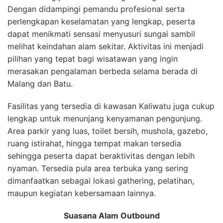
Dengan didampingi pemandu profesional serta
perlengkapan keselamatan yang lengkap, peserta
dapat menikmati sensasi menyusuri sungai sambil
melihat keindahan alam sekitar. Aktivitas ini menjadi
pilihan yang tepat bagi wisatawan yang ingin
merasakan pengalaman berbeda selama berada di
Malang dan Batu.
Fasilitas yang tersedia di kawasan Kaliwatu juga cukup
lengkap untuk menunjang kenyamanan pengunjung.
Area parkir yang luas, toilet bersih, mushola, gazebo,
ruang istirahat, hingga tempat makan tersedia
sehingga peserta dapat beraktivitas dengan lebih
nyaman. Tersedia pula area terbuka yang sering
dimanfaatkan sebagai lokasi gathering, pelatihan,
maupun kegiatan kebersamaan lainnya.
Suasana Alam Outbound