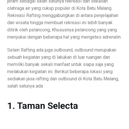
jeram sebagai salah satunya rekreasi dan sekalian
olahraga air yang cukup populer di Kota Batu Malang.
Rekreasi Rafting menggabungkan di antara penjelajahan
dan wisata hingga membuat rekreasi ini lebih banyak
dilirik oleh pelancong, Khususnya pelancong yang yang
menyukai dengan beberapa hal yang mengetes adrenalin.
Selain Rafting ada juga outbound, outbound merupakan
sebuah kegiatan yang di lakukan di luar ruangan dan
memiliki banyak sekali manfaat untuk siapa saja yang
melakukan kegiatan ini. Berikut beberapa lokasi yang
sediakan jasa rafting dan outbound di Kota Batu Malang,
salah satunya ada :
1. Taman Selecta