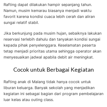
Rafting dapat dilakukan hampir sepanjang tahun.
Namun, musim kemarau biasanya menjadi waktu
favorit karena kondisi cuaca lebih cerah dan aliran
sungai relatif stabil.
Jika berkunjung pada musim hujan, sebaiknya lakukan
reservasi terlebih dahulu dan tanyakan kondisi sungai
kepada pihak penyelenggara. Keselamatan peserta
tetap menjadi prioritas utama sehingga operator akan
menyesuaikan jadwal apabila debit air meningkat.
Cocok untuk Berbagai Kegiatan
Rafting anak di Malang tidak hanya cocok untuk
liburan keluarga. Banyak sekolah yang menjadikan
kegiatan ini sebagai bagian dari program pembelajaran
luar kelas atau outing class.