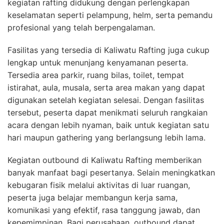
kegiatan rafting didukung dengan perlengkapan
keselamatan seperti pelampung, helm, serta pemandu
profesional yang telah berpengalaman.
Fasilitas yang tersedia di Kaliwatu Rafting juga cukup
lengkap untuk menunjang kenyamanan peserta.
Tersedia area parkir, ruang bilas, toilet, tempat
istirahat, aula, musala, serta area makan yang dapat
digunakan setelah kegiatan selesai. Dengan fasilitas
tersebut, peserta dapat menikmati seluruh rangkaian
acara dengan lebih nyaman, baik untuk kegiatan satu
hari maupun gathering yang berlangsung lebih lama.
Kegiatan outbound di Kaliwatu Rafting memberikan
banyak manfaat bagi pesertanya. Selain meningkatkan
kebugaran fisik melalui aktivitas di luar ruangan,
peserta juga belajar membangun kerja sama,
komunikasi yang efektif, rasa tanggung jawab, dan
kepemimpinan. Bagi perusahaan, outbound dapat