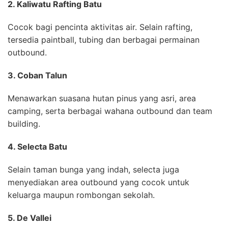
2. Kaliwatu Rafting Batu
Cocok bagi pencinta aktivitas air. Selain rafting,
tersedia paintball, tubing dan berbagai permainan
outbound.
3. Coban Talun
Menawarkan suasana hutan pinus yang asri, area
camping, serta berbagai wahana outbound dan team
building.
4. Selecta Batu
Selain taman bunga yang indah, selecta juga
menyediakan area outbound yang cocok untuk
keluarga maupun rombongan sekolah.
5. De Vallei