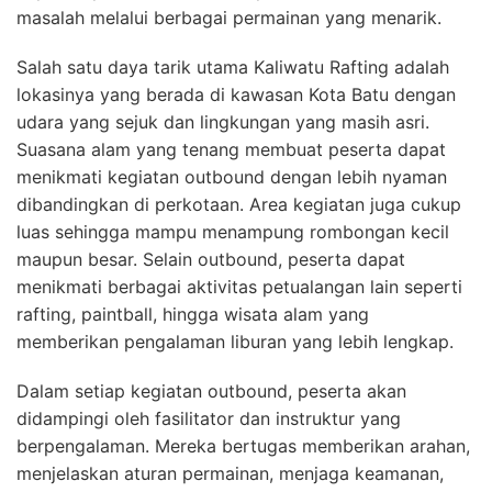
masalah melalui berbagai permainan yang menarik.
Salah satu daya tarik utama Kaliwatu Rafting adalah
lokasinya yang berada di kawasan Kota Batu dengan
udara yang sejuk dan lingkungan yang masih asri.
Suasana alam yang tenang membuat peserta dapat
menikmati kegiatan outbound dengan lebih nyaman
dibandingkan di perkotaan. Area kegiatan juga cukup
luas sehingga mampu menampung rombongan kecil
maupun besar. Selain outbound, peserta dapat
menikmati berbagai aktivitas petualangan lain seperti
rafting, paintball, hingga wisata alam yang
memberikan pengalaman liburan yang lebih lengkap.
Dalam setiap kegiatan outbound, peserta akan
didampingi oleh fasilitator dan instruktur yang
berpengalaman. Mereka bertugas memberikan arahan,
menjelaskan aturan permainan, menjaga keamanan,