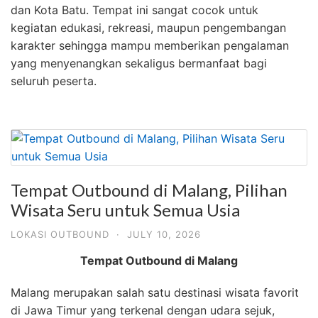
dan Kota Batu. Tempat ini sangat cocok untuk
kegiatan edukasi, rekreasi, maupun pengembangan
karakter sehingga mampu memberikan pengalaman
yang menyenangkan sekaligus bermanfaat bagi
seluruh peserta.
Tempat Outbound di Malang, Pilihan
Wisata Seru untuk Semua Usia
LOKASI OUTBOUND
·
JULY 10, 2026
Tempat Outbound di Malang
Malang merupakan salah satu destinasi wisata favorit
di Jawa Timur yang terkenal dengan udara sejuk,