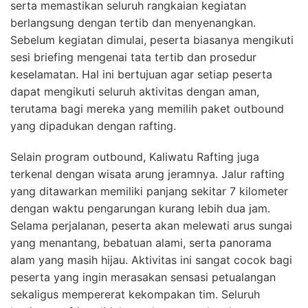
serta memastikan seluruh rangkaian kegiatan
berlangsung dengan tertib dan menyenangkan.
Sebelum kegiatan dimulai, peserta biasanya mengikuti
sesi briefing mengenai tata tertib dan prosedur
keselamatan. Hal ini bertujuan agar setiap peserta
dapat mengikuti seluruh aktivitas dengan aman,
terutama bagi mereka yang memilih paket outbound
yang dipadukan dengan rafting.
Selain program outbound, Kaliwatu Rafting juga
terkenal dengan wisata arung jeramnya. Jalur rafting
yang ditawarkan memiliki panjang sekitar 7 kilometer
dengan waktu pengarungan kurang lebih dua jam.
Selama perjalanan, peserta akan melewati arus sungai
yang menantang, bebatuan alami, serta panorama
alam yang masih hijau. Aktivitas ini sangat cocok bagi
peserta yang ingin merasakan sensasi petualangan
sekaligus mempererat kekompakan tim. Seluruh