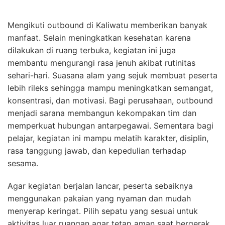
Mengikuti outbound di Kaliwatu memberikan banyak
manfaat. Selain meningkatkan kesehatan karena
dilakukan di ruang terbuka, kegiatan ini juga
membantu mengurangi rasa jenuh akibat rutinitas
sehari-hari. Suasana alam yang sejuk membuat peserta
lebih rileks sehingga mampu meningkatkan semangat,
konsentrasi, dan motivasi. Bagi perusahaan, outbound
menjadi sarana membangun kekompakan tim dan
memperkuat hubungan antarpegawai. Sementara bagi
pelajar, kegiatan ini mampu melatih karakter, disiplin,
rasa tanggung jawab, dan kepedulian terhadap
sesama.
Agar kegiatan berjalan lancar, peserta sebaiknya
menggunakan pakaian yang nyaman dan mudah
menyerap keringat. Pilih sepatu yang sesuai untuk
aktivitas luar ruangan agar tetap aman saat bergerak