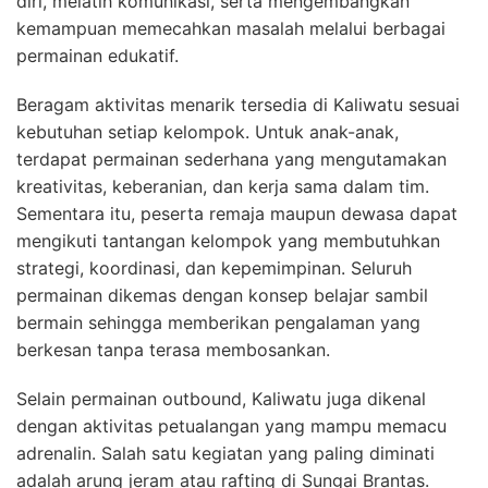
diri, melatih komunikasi, serta mengembangkan
kemampuan memecahkan masalah melalui berbagai
permainan edukatif.
Beragam aktivitas menarik tersedia di Kaliwatu sesuai
kebutuhan setiap kelompok. Untuk anak-anak,
terdapat permainan sederhana yang mengutamakan
kreativitas, keberanian, dan kerja sama dalam tim.
Sementara itu, peserta remaja maupun dewasa dapat
mengikuti tantangan kelompok yang membutuhkan
strategi, koordinasi, dan kepemimpinan. Seluruh
permainan dikemas dengan konsep belajar sambil
bermain sehingga memberikan pengalaman yang
berkesan tanpa terasa membosankan.
Selain permainan outbound, Kaliwatu juga dikenal
dengan aktivitas petualangan yang mampu memacu
adrenalin. Salah satu kegiatan yang paling diminati
adalah arung jeram atau rafting di Sungai Brantas.