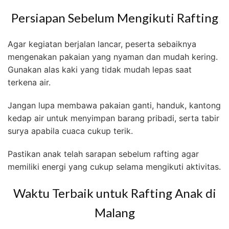
Persiapan Sebelum Mengikuti Rafting
Agar kegiatan berjalan lancar, peserta sebaiknya
mengenakan pakaian yang nyaman dan mudah kering.
Gunakan alas kaki yang tidak mudah lepas saat
terkena air.
Jangan lupa membawa pakaian ganti, handuk, kantong
kedap air untuk menyimpan barang pribadi, serta tabir
surya apabila cuaca cukup terik.
Pastikan anak telah sarapan sebelum rafting agar
memiliki energi yang cukup selama mengikuti aktivitas.
Waktu Terbaik untuk Rafting Anak di
Malang