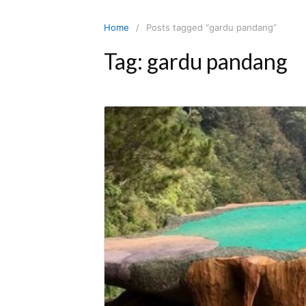
Skip
to
Home
Posts tagged “gardu pandang”
content
Tag:
gardu pandang