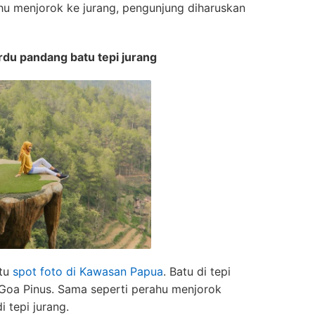
hu menjorok ke jurang, pengunjung diharuskan
rdu pandang batu tepi jurang
atu
spot foto di Kawasan Papua
. Batu di tepi
 Goa Pinus. Sama seperti perahu menjorok
i tepi jurang.