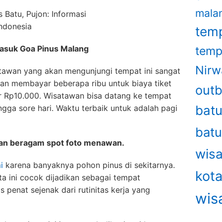
mala
temp
Masuk Goa Pinus Malang
temp
Nirw
tawan yang akan mengunjungi tempat ini sangat
kan membayar beberapa ribu untuk biaya tiket
out
 Rp10.000. Wisatawan bisa datang ke tempat
bat
hingga sore hari. Waktu terbaik untuk adalah pagi
bat
an beragam spot foto menawan.
wisa
i
karena banyaknya pohon pinus di sekitarnya.
kot
ta ini cocok dijadikan sebagai tempat
 penat sejenak dari rutinitas kerja yang
wis