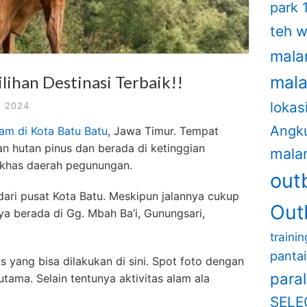
park 
teh w
mala
lihan Destinasi Terbaik!!
mal
lokas
, 2024
Angk
lam di Kota Batu Batu
, Jawa Timur. Tempat
n hutan pinus dan berada di ketinggian
mala
 khas daerah pegunungan.
out
dari pusat Kota Batu. Meskipun jalannya cukup
Out
a berada di Gg. Mbah Ba’i, Gunungsari,
traini
panta
 yang bisa dilakukan di sini. Spot foto dengan
para
tama. Selain tentunya aktivitas alam ala
SELE