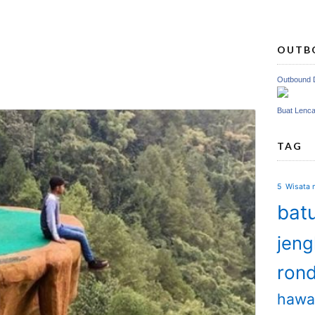
OUTB
Outbound 
Buat Lenc
TAG
5 Wisata m
batu
jen
ron
hawa