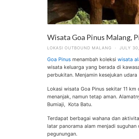
Wisata Goa Pinus Malang, Pi
LOKASI OUTBOUND MALANG
·
JULY 30
Goa Pinus
menambah koleksi
wisata a
wisata keluarga yang berada di kawasa
perbukitan. Menjamin kesejukan udara
Lokasi wisata Goa Pinus sekitar 11 km 
menanjak, namun tetap aman. Alamatny
Bumiaji, Kota Batu.
Terdapat berbagai wahana dan aktivitas
latar panorama alam menjadi suguhan u
pegunungan.