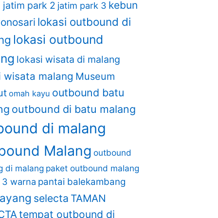
kebun
1
jatim park 2
jatim park 3
lokasi outbound di
onosari
lokasi outbound
ng
ang
lokasi wisata di malang
i wisata malang
Museum
outbound batu
ut
omah kayu
ng
outbound di batu malang
bound di malang
bound Malang
outbound
ng di malang
paket outbound malang
i 3 warna
pantai balekambang
layang
selecta
TAMAN
CTA
tempat outbound di