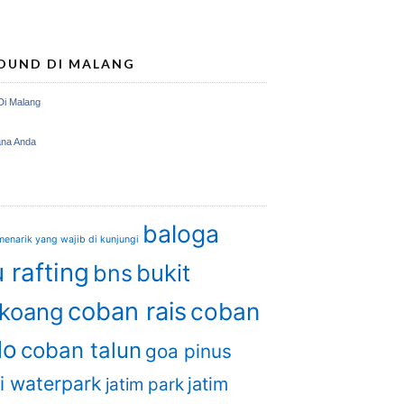
OUND DI MALANG
Di Malang
ana Anda
baloga
enarik yang wajib di kunjungi
 rafting
bukit
bns
coban rais
gkoang
coban
do
coban talun
goa pinus
i waterpark
jatim
jatim park