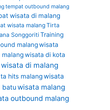
tempat outbound malang
ng
at wisata di malang
Tirta
at wisata malang
Training
ana Songgoriti
wisata
bound malang
u malang
wisata di kota
wisata di malang
u
wisata
ta hits malang
wisata malang
a batu
ata outbound malang