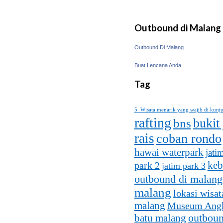
Outbound di Malang
Outbound Di Malang
Buat Lencana Anda
Tag
5 Wisata menarik yang wajib di kunj
rafting
bukit
bns
rais
coban rondo
hawai waterpark
jati
keb
park 2
jatim park 3
outbound di malang
malang
lokasi wisat
malang
Museum Ang
batu malang
outboun