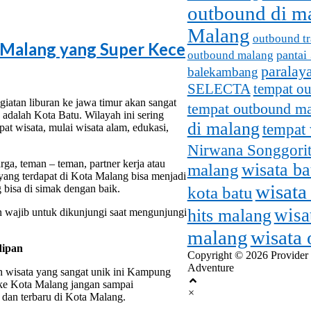
outbound di m
Malang
outbound tr
 Malang yang Super Kece
pantai
outbound malang
paralay
balekambang
SELECTA
tempat o
iatan liburan ke jawa timur akan sangat
tempat outbound m
adalah Kota Batu. Wilayah ini sering
di malang
tempat 
at wisata, mulai wisata alam, edukasi,
Nirwana Songgorit
ga, teman – teman, partner kerja atau
malang
wisata b
ang terdapat di Kota Malang bisa menjadi
wisata
g bisa di simak dengan baik.
kota batu
wisa
hits malang
an wajib untuk dikunjungi saat mengunjungi
malang
wisata
dipan
Copyright © 2026 Provider
Adventure
h wisata yang sangat unik ini Kampung
ke Kota Malang jangan sampai
×
 dan terbaru di Kota Malang.