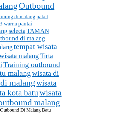
alang
Outbound
aining di malang
paket
pantai
 3 warna
ang
selecta
TAMAN
utbound di malang
tempat wisata
alang
wisata malang
Tirta
Training outbound
i
atu malang
wisata di
 di malang
wisata
wisata
ta kota batu
 outbound malang
 Outbound Di Malang Batu