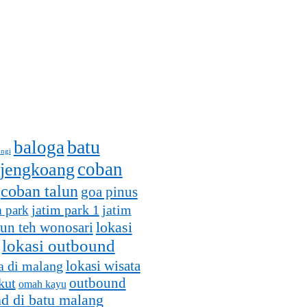
batu
baloga
ungi
coban
 jengkoang
coban talun
goa pinus
jatim park 1
m park
jatim
lokasi
un teh wonosari
lokasi outbound
lokasi wisata
a di malang
outbound
kut
omah kayu
d di batu malang