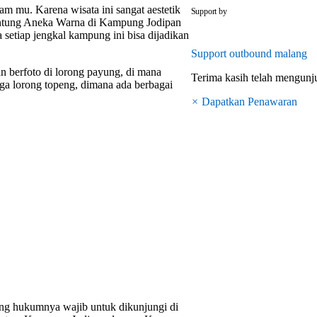
outbounddi
m mu. Karena wisata ini sangat aestetik
Support by
antung Aneka Warna di Kampung Jodipan
 setiap jengkal kampung ini bisa dijadikan
Support
outbound malang
berfoto di lorong payung, di mana
Terima kasih telah mengun
ga lorong topeng, dimana ada berbagai
×
Dapatkan Penawaran
ng hukumnya wajib untuk dikunjungi di