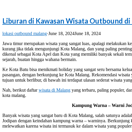
Liburan di Kawasan Wisata Outbound di
lokasi outbound malang
·
June 18, 2024
June 18, 2024
Jawa timur merupakan wisata yang sangat luas, apalagi melakukan keg
kurang jika tidak mengunjungi Kota Malang, dan yang paling penting 
dikenal sebagai Kota Apel dan Kota yang memiliki banyak sekali temp
sejarah, buatan hingga wahana bermain.
Ke Kota Batu bisa menikmati holiday yang sangat seru bersama keluar
pasangan, dengan berkunjung ke Kota Malang. Rekomendasi wisata y
tujuan untuk berlibur, di bawah ini terdapat ulasan sederat wisata yan
Nah, berikut daftar
wisata di Malang
yang terbaru, paling populer, d
kota malang.
Kampung Warna – Warni Jo
Banyak wisata yang sangat baru di Kota Malang, salah satunya adala
Jodipan dengan keindahan kampung warna – warninya. Berkunjung 
melewatkan karena wisata ini termasuk ke dalam wisata yang populer