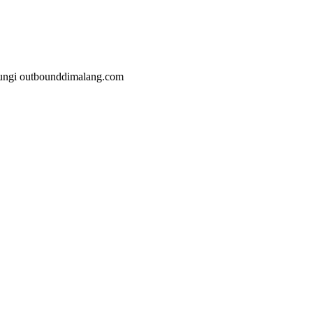
malang.com
jungi outbounddimalang.com