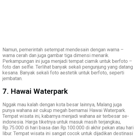
Namun, pemerintah setempat mendesain dengan warna –
warna cerah dan juga gambar tiga dimensi menarik.
Perkampungan ini juga menjadi tempat ciamik untuk berfoto –
foto dan selfie. Terlihat banyak sekali pengunjung yang datang
kesana. Banyak sekali foto aestetik untuk berfoto, seperti
jembatan.
7. Hawai Waterpark
Nggak mau kalah dengan kota besar lainnya, Malang juga
punya wahana air cukup megah bernamai Hawai Waterpark.
Tempat wisata ini, kabarnya menjadi wahana air terbesar se-
indonesia. Harga tiketnya untuk masuk masih terjangkau,
Rp.75.000 di hari biasa dan Rp.100.000 di akhir pekan atau hari
libur. Tempat wisata ini sangat cocok untuk dijadikan destinasi