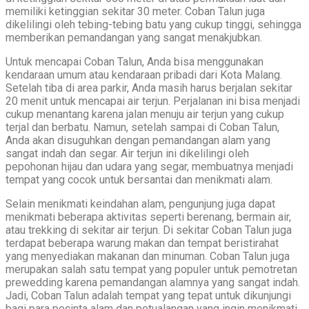
memiliki ketinggian sekitar 30 meter. Coban Talun juga
dikelilingi oleh tebing-tebing batu yang cukup tinggi, sehingga
memberikan pemandangan yang sangat menakjubkan.
Untuk mencapai Coban Talun, Anda bisa menggunakan
kendaraan umum atau kendaraan pribadi dari Kota Malang.
Setelah tiba di area parkir, Anda masih harus berjalan sekitar
20 menit untuk mencapai air terjun. Perjalanan ini bisa menjadi
cukup menantang karena jalan menuju air terjun yang cukup
terjal dan berbatu. Namun, setelah sampai di Coban Talun,
Anda akan disuguhkan dengan pemandangan alam yang
sangat indah dan segar. Air terjun ini dikelilingi oleh
pepohonan hijau dan udara yang segar, membuatnya menjadi
tempat yang cocok untuk bersantai dan menikmati alam.
Selain menikmati keindahan alam, pengunjung juga dapat
menikmati beberapa aktivitas seperti berenang, bermain air,
atau trekking di sekitar air terjun. Di sekitar Coban Talun juga
terdapat beberapa warung makan dan tempat beristirahat
yang menyediakan makanan dan minuman. Coban Talun juga
merupakan salah satu tempat yang populer untuk pemotretan
prewedding karena pemandangan alamnya yang sangat indah.
Jadi, Coban Talun adalah tempat yang tepat untuk dikunjungi
bagi para pecinta alam dan petualangan yang ingin menikmati