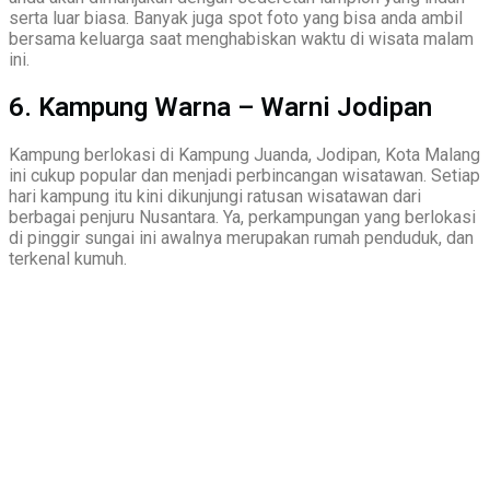
serta luar biasa. Banyak juga spot foto yang bisa anda ambil
bersama keluarga saat menghabiskan waktu di wisata malam
ini.
6. Kampung Warna – Warni Jodipan
Kampung berlokasi di Kampung Juanda, Jodipan, Kota Malang
ini cukup popular dan menjadi perbincangan wisatawan. Setiap
hari kampung itu kini dikunjungi ratusan wisatawan dari
berbagai penjuru Nusantara. Ya, perkampungan yang berlokasi
di pinggir sungai ini awalnya merupakan rumah penduduk, dan
terkenal kumuh.