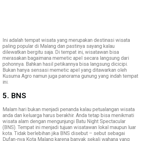
Ini adalah tempat wisata yang merupakan destinasi wisata
paling popular di Malang dan pastinya sayang kalau
dilewatkan bergitu saja. Di tempat ini, wisatawan bisa
merasakan bagaimana memetic apel secara langsung dari
pohonnya. Bahkan hasil petikannya bisa langsung dicicipi.
Bukan hanya sensasi memetic apel yang ditawarkan oleh
Kusuma Agro namun juga panorama gunung yang indah tempat
ini.
5. BNS
Malam hari bukan menjadi penanda kalau petualangan wisata
anda dan keluarga harus berakhir. Anda tetap bisa menikmati
wisata alam dengan mengunjungi Batu Night Spectacular
(BNS). Tempat ini menjadi tujuan wisatawan lokal maupun luar
kota. Tidak berlebihan jika BNS disebut – sebut sebagai
Dufan-nya Kota Malang karena banyak sekali wahana yang