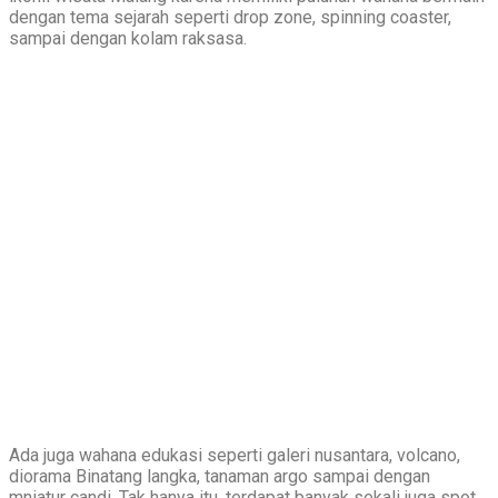
dengan tema sejarah seperti drop zone, spinning coaster,
sampai dengan kolam raksasa.
Ada juga wahana edukasi seperti galeri nusantara, volcano,
diorama Binatang langka, tanaman argo sampai dengan
mniatur candi. Tak hanya itu, terdapat banyak sekali juga spot