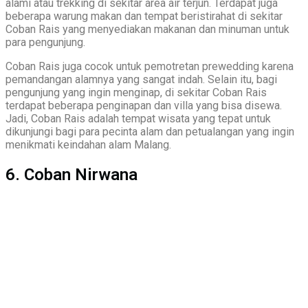
alami atau trekking di sekitar area air terjun. Terdapat juga
beberapa warung makan dan tempat beristirahat di sekitar
Coban Rais yang menyediakan makanan dan minuman untuk
para pengunjung.
Coban Rais juga cocok untuk pemotretan prewedding karena
pemandangan alamnya yang sangat indah. Selain itu, bagi
pengunjung yang ingin menginap, di sekitar Coban Rais
terdapat beberapa penginapan dan villa yang bisa disewa.
Jadi, Coban Rais adalah tempat wisata yang tepat untuk
dikunjungi bagi para pecinta alam dan petualangan yang ingin
menikmati keindahan alam Malang.
6. Coban Nirwana