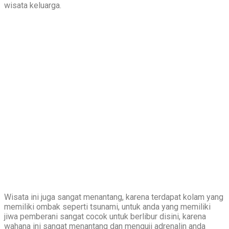
wisata keluarga.
Wisata ini juga sangat menantang, karena terdapat kolam yang
memiliki ombak seperti tsunami, untuk anda yang memiliki
jiwa pemberani sangat cocok untuk berlibur disini, karena
wahana ini sangat menantang dan menguji adrenalin anda