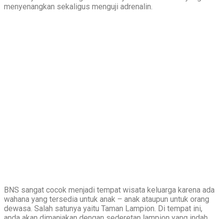
menyenangkan sekaligus menguji adrenalin.
BNS sangat cocok menjadi tempat wisata keluarga karena ada
wahana yang tersedia untuk anak – anak ataupun untuk orang
dewasa. Salah satunya yaitu Taman Lampion. Di tempat ini,
anda akan dimanjakan dengan sederetan lampion yang indah