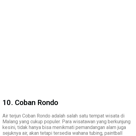
10. Coban Rondo
Air terjun Coban Rondo adalah salah satu tempat wisata di
Malang yang cukup populer. Para wisatawan yang berkunjung
kesini, tidak hanya bisa menikmati pemandangan alam juga
sejuknya air, akan tetapi tersedia wahana tubing, paintball