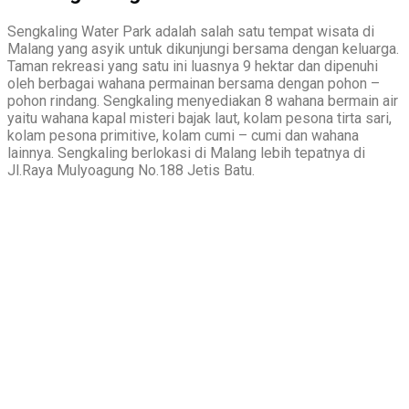
Sengkaling Water Park adalah salah satu tempat wisata di
Malang yang asyik untuk dikunjungi bersama dengan keluarga.
Taman rekreasi yang satu ini luasnya 9 hektar dan dipenuhi
oleh berbagai wahana permainan bersama dengan pohon –
pohon rindang. Sengkaling menyediakan 8 wahana bermain air
yaitu wahana kapal misteri bajak laut, kolam pesona tirta sari,
kolam pesona primitive, kolam cumi – cumi dan wahana
lainnya. Sengkaling berlokasi di Malang lebih tepatnya di
Jl.Raya Mulyoagung No.188 Jetis Batu.