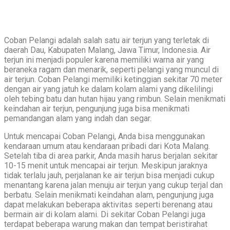
Coban Pelangi adalah salah satu air terjun yang terletak di
daerah Dau, Kabupaten Malang, Jawa Timur, Indonesia. Air
terjun ini menjadi populer karena memiliki warna air yang
beraneka ragam dan menarik, seperti pelangi yang muncul di
air terjun. Coban Pelangi memiliki ketinggian sekitar 70 meter
dengan air yang jatuh ke dalam kolam alami yang dikelilingi
oleh tebing batu dan hutan hijau yang rimbun. Selain menikmati
keindahan air terjun, pengunjung juga bisa menikmati
pemandangan alam yang indah dan segar.
Untuk mencapai Coban Pelangi, Anda bisa menggunakan
kendaraan umum atau kendaraan pribadi dari Kota Malang.
Setelah tiba di area parkir, Anda masih harus berjalan sekitar
10-15 menit untuk mencapai air terjun. Meskipun jaraknya
tidak terlalu jauh, perjalanan ke air terjun bisa menjadi cukup
menantang karena jalan menuju air terjun yang cukup terjal dan
berbatu. Selain menikmati keindahan alam, pengunjung juga
dapat melakukan beberapa aktivitas seperti berenang atau
bermain air di kolam alami. Di sekitar Coban Pelangi juga
terdapat beberapa warung makan dan tempat beristirahat