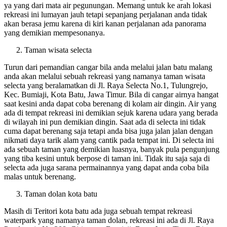
ya yang dari mata air pegunungan. Memang untuk ke arah lokasi
rekreasi ini lumayan jauh tetapi sepanjang perjalanan anda tidak
akan berasa jemu karena di kiri kanan perjalanan ada panorama
yang demikian mempesonanya.
Taman wisata selecta
Turun dari pemandian cangar bila anda melalui jalan batu malang
anda akan melalui sebuah rekreasi yang namanya taman wisata
selecta yang beralamatkan di Jl. Raya Selecta No.1, Tulungrejo,
Kec. Bumiaji, Kota Batu, Jawa Timur. Bila di cangar airnya hangat
saat kesini anda dapat coba berenang di kolam air dingin. Air yang
ada di tempat rekreasi ini demikian sejuk karena udara yang berada
di wilayah ini pun demikian dingin. Saat ada di selecta ini tidak
cuma dapat berenang saja tetapi anda bisa juga jalan jalan dengan
nikmati daya tarik alam yang cantik pada tempat ini. Di selecta ini
ada sebuah taman yang demikian luasnya, banyak pula pengunjung
yang tiba kesini untuk berpose di taman ini. Tidak itu saja saja di
selecta ada juga sarana permainannya yang dapat anda coba bila
malas untuk berenang.
Taman dolan kota batu
Masih di Teritori kota batu ada juga sebuah tempat rekreasi
waterpark yang namanya taman dolan, rekreasi ini ada di Jl. Raya