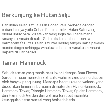
Berkunjung ke Hutan Salju
Dan inilah salah satu alasan Coban Rais berbeda dengan
coban lainnya yaitu Coban Rais memiliki Hutan Salju yang
dibuat untuk para wisatawan yang ingin tahu bagaimana
rasanya bermain di salju. Selain itu tempat ini tersedia
bermacam fasilitas salah satunya sarung tangan serta pakaian
musim dingin sehingga wisatawn dapat merasakan sensasi
seperti di luar negeri.
Taman Hammock
Sebuah taman yang masih satu lokasi dengan Batu Flower
Garden ini juga menjadi salah satu wahana yang sering dicoba
oleh banyak pengunjung. Mengapa begitu karena wahana yang
disediakan taman ini beragam di mulai dari Flying Hammock,
Hammock Tower, Triangle Hammock Tower, Spider Hammock,
dan Hammock Garden dan wahana tersebut memiliki
keunggulan serta sensai yang berbeda beda.