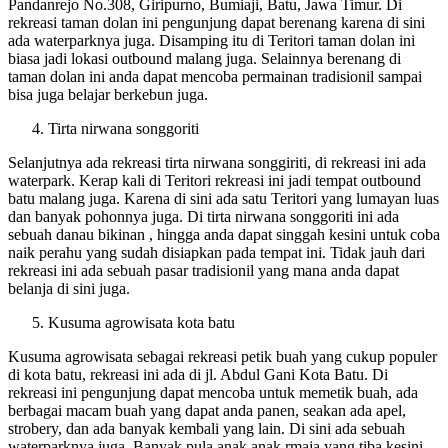
Pandanrejo No.308, Giripurno, Bumiaji, Batu, Jawa Timur. Di
rekreasi taman dolan ini pengunjung dapat berenang karena di sini
ada waterparknya juga. Disamping itu di Teritori taman dolan ini
biasa jadi lokasi outbound malang juga. Selainnya berenang di
taman dolan ini anda dapat mencoba permainan tradisionil sampai
bisa juga belajar berkebun juga.
Tirta nirwana songgoriti
Selanjutnya ada rekreasi tirta nirwana songgiriti, di rekreasi ini ada
waterpark. Kerap kali di Teritori rekreasi ini jadi tempat outbound
batu malang juga. Karena di sini ada satu Teritori yang lumayan luas
dan banyak pohonnya juga. Di tirta nirwana songgoriti ini ada
sebuah danau bikinan , hingga anda dapat singgah kesini untuk coba
naik perahu yang sudah disiapkan pada tempat ini. Tidak jauh dari
rekreasi ini ada sebuah pasar tradisionil yang mana anda dapat
belanja di sini juga.
Kusuma agrowisata kota batu
Kusuma agrowisata sebagai rekreasi petik buah yang cukup populer
di kota batu, rekreasi ini ada di jl. Abdul Gani Kota Batu. Di
rekreasi ini pengunjung dapat mencoba untuk memetik buah, ada
berbagai macam buah yang dapat anda panen, seakan ada apel,
strobery, dan ada banyak kembali yang lain. Di sini ada sebuah
waterparknya juga. Banyak pula anak anak rmaja yang tiba kesini