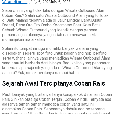
Wisata di malang
·
July 6, 2023
July 6, 2023
Siapa disini yang tidak tahu dengan Wisata Outbound Alam
Coban Rais? Salah satu Wisata Outbound Alam yang terletak
di Batu Malang tepatnya ada di Jalur LIngkar Barat,Dusun
Dresel, Desa Oro Oro Ombo,Kecamatan Batu, Kota Batu.
Sebuah Wisata Outbound yang identik dengan pesona
pemandangan alamnya yang indah dan menawan serta
memanjakan mata kalian.
Selain itu tempat ini juga memiliki banyak wahana yang
disediakan seperti spot foto untuk kalian yang hobi berfoto
serta wahana lainnya yang menjadikan Wisata Outbound Alam
yang satu ini berbeda dari lainnya. Bagi kalian yang penasaran
keseruan apa saja sih yang ada di Wisata Outbound Alam yang
satu ini? Yuk, simak beritanya sampai habis.
Sejarah Awal Terciptanya Coban Rais
Pasti banyak yang bertanya Tanya kenapa kok dinamain Coban
Rais Sih kan bisa aja Coban Terjun , Coban Air dll. Ternyata ada
alasanya teman teman mengapa coban yang satu ini
dinamakan Coban Rais. Sebenarnya dahulu ada seseorang
yang bernama Mbah Rais dan beliau meninggal dan jatuh saat