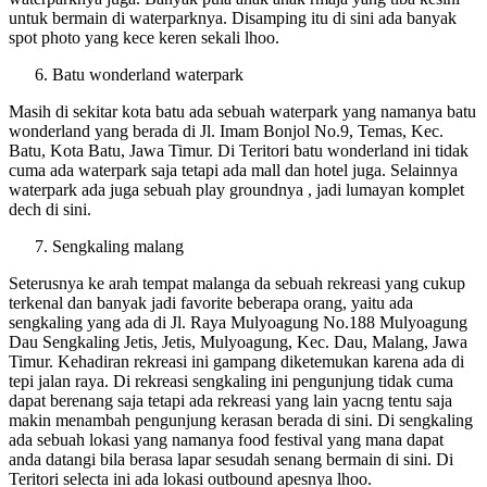
untuk bermain di waterparknya. Disamping itu di sini ada banyak
spot photo yang kece keren sekali lhoo.
Batu wonderland waterpark
Masih di sekitar kota batu ada sebuah waterpark yang namanya batu
wonderland yang berada di Jl. Imam Bonjol No.9, Temas, Kec.
Batu, Kota Batu, Jawa Timur. Di Teritori batu wonderland ini tidak
cuma ada waterpark saja tetapi ada mall dan hotel juga. Selainnya
waterpark ada juga sebuah play groundnya , jadi lumayan komplet
dech di sini.
Sengkaling malang
Seterusnya ke arah tempat malanga da sebuah rekreasi yang cukup
terkenal dan banyak jadi favorite beberapa orang, yaitu ada
sengkaling yang ada di Jl. Raya Mulyoagung No.188 Mulyoagung
Dau Sengkaling Jetis, Jetis, Mulyoagung, Kec. Dau, Malang, Jawa
Timur. Kehadiran rekreasi ini gampang diketemukan karena ada di
tepi jalan raya. Di rekreasi sengkaling ini pengunjung tidak cuma
dapat berenang saja tetapi ada rekreasi yang lain yacng tentu saja
makin menambah pengunjung kerasan berada di sini. Di sengkaling
ada sebuah lokasi yang namanya food festival yang mana dapat
anda datangi bila berasa lapar sesudah senang bermain di sini. Di
Teritori selecta ini ada lokasi outbound apesnya lhoo.