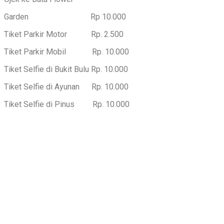
Garden Rp 10.000
Tiket Parkir Motor Rp. 2.500
Tiket Parkir Mobil Rp. 10.000
Tiket Selfie di Bukit Bulu Rp. 10.000
Tiket Selfie di Ayunan Rp. 10.000
Tiket Selfie di Pinus Rp. 10.000