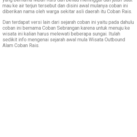
mau ke air terjun tersebut dan disini awal mulanya coban ini
diberikan nama oleh warga sekitar asli daerah itu Coban Rais.
Dan terdapat versi lain dari sejarah coban ini yaitu pada dahulu
coban ini bernama Coban Sebrangan karena untuk menuju ke
wisata ini kalian harus melewati beberapa sungai. Itulah
sedikit info mengenai sejarah awal mula Wisata Outbound
Alam Coban Rais.