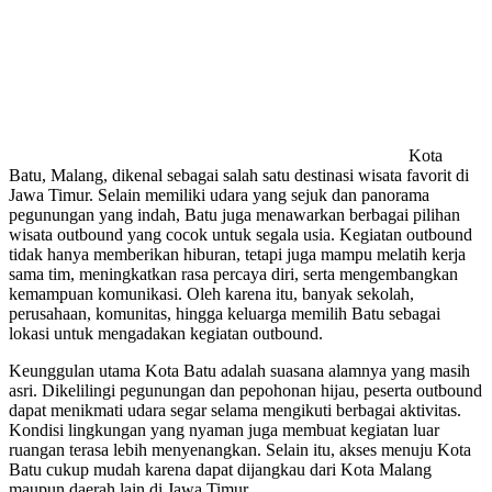
Kota
Batu, Malang, dikenal sebagai salah satu destinasi wisata favorit di
Jawa Timur. Selain memiliki udara yang sejuk dan panorama
pegunungan yang indah, Batu juga menawarkan berbagai pilihan
wisata outbound yang cocok untuk segala usia. Kegiatan outbound
tidak hanya memberikan hiburan, tetapi juga mampu melatih kerja
sama tim, meningkatkan rasa percaya diri, serta mengembangkan
kemampuan komunikasi. Oleh karena itu, banyak sekolah,
perusahaan, komunitas, hingga keluarga memilih Batu sebagai
lokasi untuk mengadakan kegiatan outbound.
Keunggulan utama Kota Batu adalah suasana alamnya yang masih
asri. Dikelilingi pegunungan dan pepohonan hijau, peserta outbound
dapat menikmati udara segar selama mengikuti berbagai aktivitas.
Kondisi lingkungan yang nyaman juga membuat kegiatan luar
ruangan terasa lebih menyenangkan. Selain itu, akses menuju Kota
Batu cukup mudah karena dapat dijangkau dari Kota Malang
maupun daerah lain di Jawa Timur.