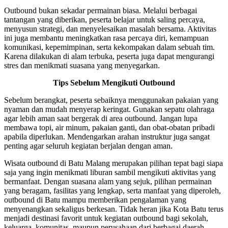
Outbound bukan sekadar permainan biasa. Melalui berbagai
tantangan yang diberikan, peserta belajar untuk saling percaya,
menyusun strategi, dan menyelesaikan masalah bersama. Aktivitas
ini juga membantu meningkatkan rasa percaya diri, kemampuan
komunikasi, kepemimpinan, serta kekompakan dalam sebuah tim.
Karena dilakukan di alam terbuka, peserta juga dapat mengurangi
stres dan menikmati suasana yang menyegarkan.
Tips Sebelum Mengikuti Outbound
Sebelum berangkat, peserta sebaiknya menggunakan pakaian yang
nyaman dan mudah menyerap keringat. Gunakan sepatu olahraga
agar lebih aman saat bergerak di area outbound. Jangan lupa
membawa topi, air minum, pakaian ganti, dan obat-obatan pribadi
apabila diperlukan. Mendengarkan arahan instruktur juga sangat
penting agar seluruh kegiatan berjalan dengan aman.
Wisata outbound di Batu Malang merupakan pilihan tepat bagi siapa
saja yang ingin menikmati liburan sambil mengikuti aktivitas yang
bermanfaat. Dengan suasana alam yang sejuk, pilihan permainan
yang beragam, fasilitas yang lengkap, serta manfaat yang diperoleh,
outbound di Batu mampu memberikan pengalaman yang
menyenangkan sekaligus berkesan. Tidak heran jika Kota Batu terus
menjadi destinasi favorit untuk kegiatan outbound bagi sekolah,
keluarga, komunitas, maupun perusahaan dari berbagai daerah.