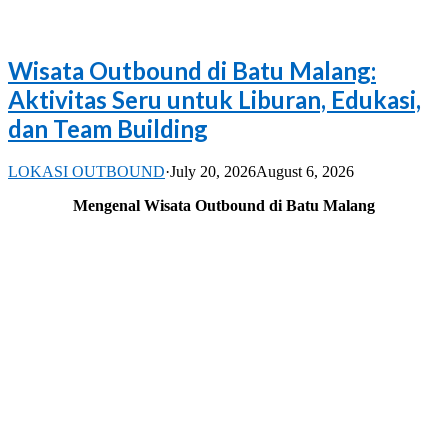
Wisata Outbound di Batu Malang:
Aktivitas Seru untuk Liburan, Edukasi,
dan Team Building
LOKASI OUTBOUND
·
July 20, 2026
August 6, 2026
Mengenal Wisata Outbound di Batu Malang