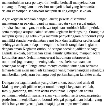
menumbuhkan rasa percaya diri ketika berhasil menyelesaikan
tantangan. Pengalaman tersebut menjadi bekal yang bermanfaat
dalam kehidupan sehari-hari maupun di lingkungan sekolah.
Agar kegiatan berjalan dengan lancar, peserta disarankan
menggunakan pakaian yang nyaman, sepatu yang sesuai untuk
aktivitas luar ruangan, membawa topi atau sunblock bila diperlukan,
serta menjaga asupan cairan selama kegiatan berlangsung. Orang tua
maupun guru juga sebaiknya memilih penyelenggara outbound yang
memiliki standar keselamatan yang baik dan fasilitator profesional
sehingga anak-anak dapat mengikuti seluruh rangkaian kegiatan
dengan aman.Kegiatan outbound sangat cocok dijadikan sebagai
agenda sekolah, perpisahan kelas, family gathering, maupun acara
komunitas anak. Selain mempererat hubungan antarpeserta,
outbound juga mampu meningkatkan rasa kebersamaan dan
semangat belajar. Pengalaman menyelesaikan tantangan bersama
teman-teman akan menjadi kenangan yang menyenangkan sekaligus
memberikan pelajaran berharga bagi perkembangan karakter anak.
Dengan berbagai manfaat yang ditawarkan, outbound anak di
Malang menjadi pilihan tepat untuk mengisi kegiatan sekolah,
family gathering, maupun acara komunitas. Perpaduan antara
permainan edukatif, suasana alam yang indah, serta pendampingan
profesional menjadikan outbound sebagai pengalaman belajar yang
tidak hanya menyenangkan, tetapi juga mampu membantu