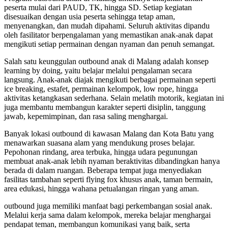
peserta mulai dari PAUD, TK, hingga SD. Setiap kegiatan
disesuaikan dengan usia peserta sehingga tetap aman,
menyenangkan, dan mudah dipahami. Seluruh aktivitas dipandu
oleh fasilitator berpengalaman yang memastikan anak-anak dapat
mengikuti setiap permainan dengan nyaman dan penuh semangat.
Salah satu keunggulan outbound anak di Malang adalah konsep
learning by doing, yaitu belajar melalui pengalaman secara
langsung. Anak-anak diajak mengikuti berbagai permainan seperti
ice breaking, estafet, permainan kelompok, low rope, hingga
aktivitas ketangkasan sederhana. Selain melatih motorik, kegiatan ini
juga membantu membangun karakter seperti disiplin, tanggung
jawab, kepemimpinan, dan rasa saling menghargai.
Banyak lokasi outbound di kawasan Malang dan Kota Batu yang
menawarkan suasana alam yang mendukung proses belajar.
Pepohonan rindang, area terbuka, hingga udara pegunungan
membuat anak-anak lebih nyaman beraktivitas dibandingkan hanya
berada di dalam ruangan. Beberapa tempat juga menyediakan
fasilitas tambahan seperti flying fox khusus anak, taman bermain,
area edukasi, hingga wahana petualangan ringan yang aman.
outbound juga memiliki manfaat bagi perkembangan sosial anak.
Melalui kerja sama dalam kelompok, mereka belajar menghargai
pendapat teman, membangun komunikasi yang baik, serta