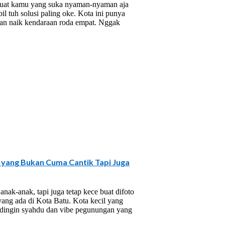
? Buat kamu yang suka nyaman-nyaman aja
il tuh solusi paling oke. Kota ini punya
gan naik kendaraan roda empat. Nggak
 yang Bukan Cuma Cantik Tapi Juga
anak-anak, tapi juga tetap kece buat difoto
ang ada di Kota Batu. Kota kecil yang
-dingin syahdu dan vibe pegunungan yang