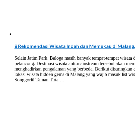
8 Rekomendasi Wisata Indah dan Memukau di Malang,
Selain Jatim Park, Baloga masih banyak tempat-tempat wisata 
pelancong. Destinasi wisata anti-mainstream tersebut akan mem
menghadirkan pengalaman yang berbeda. Berikut disaringkan d
lokasi wisata hidden gems di Malang yang wajib masuk list wi
Songgoriti Taman Tirta …