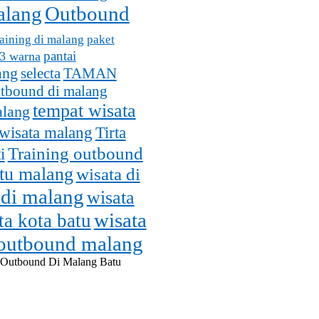
alang
Outbound
aining di malang
paket
pantai
 3 warna
ang
selecta
TAMAN
utbound di malang
tempat wisata
alang
wisata malang
Tirta
Training outbound
i
atu malang
wisata di
 di malang
wisata
wisata
ta kota batu
 outbound malang
 Outbound Di Malang Batu