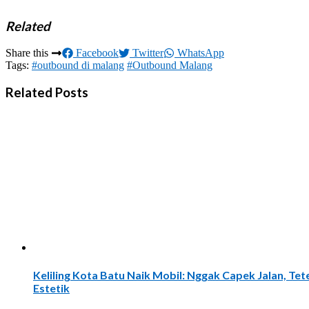
Related
Share this
Facebook
Twitter
WhatsApp
Tags:
#outbound di malang
#Outbound Malang
Related Posts
Keliling Kota Batu Naik Mobil: Nggak Capek Jalan, Tet
Estetik