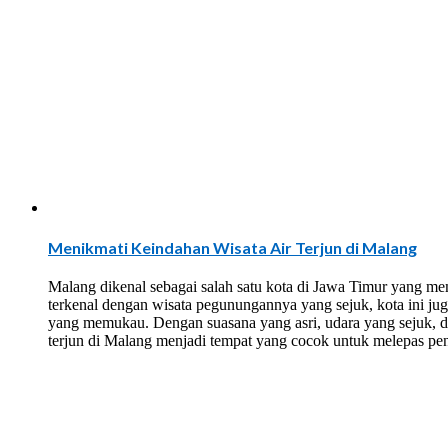
Menikmati Keindahan Wisata Air Terjun di Malang
Malang dikenal sebagai salah satu kota di Jawa Timur yang mem
terkenal dengan wisata pegunungannya yang sejuk, kota ini jug
yang memukau. Dengan suasana yang asri, udara yang sejuk,
terjun di Malang menjadi tempat yang cocok untuk melepas pe