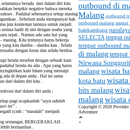
selamanya berada dari dalam diri kita
outbound di m
 bahkan berpikir negative bahwa mereka
Malang
 sukses . Padahal sebenarnya setiap masing
outbound tr
engagumkan . Sebelum anda mempunyai hak
pantai
outbound malang
ima juta kontestan lainnya untuk mejadi
paralay
a semua hadir di sini dengan usaha yang
balekambang
juara sejati . Namun ada satu hal yang
SELECTA
tempat o
 – masing. Kita tentunya harus bekerja
tempat outbound m
es yang kita damba – damba kan . Selalu
rusaha dengan keras dan selalu berdoa .
di malang
tempat 
upi benda tersebut dengan sebuah kain
Nirwana Songgorit
 padahal benda itu ada . Apa yang harus
malang
wisata b
enyingkirkan kain hitam yang menutpi
ng ada di depan anda . Hal ini sama
wisata
kota batu
 dari dalam diri kita .
wisa
hits malang
tivasi dari dalam diri anda :
malang
wisata
etiap pagi ucapkanlah “
saya adalah
ri ini” .
Copyright © 2026 Provider
negatif (cnth : “masalah” menjadi
Adventure
a kurang semangat, BERGERAKLAH .
×
lebih bermanfaat .