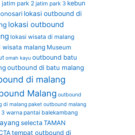
kebun
1
jatim park 2
jatim park 3
lokasi outbound di
wonosari
lokasi outbound
ng
ang
lokasi wisata di malang
i wisata malang
Museum
outbound batu
ut
omah kayu
ng
outbound di batu malang
bound di malang
bound Malang
outbound
ng di malang
paket outbound malang
i 3 warna
pantai balekambang
layang
selecta
TAMAN
CTA
tempat outbound di