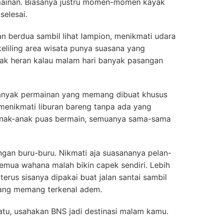
rmainan. Biasanya justru momen-momen kayak
selesai.
n berdua sambil lihat lampion, menikmati udara
 keliling area wisata punya suasana yang
gak heran kalau malam hari banyak pasangan
banyak permainan yang memang dibuat khusus
 menikmati liburan bareng tanpa ada yang
 anak-anak puas bermain, semuanya sama-sama
ngan buru-buru. Nikmati aja suasananya pelan-
semua wahana malah bikin capek sendiri. Lebih
terus sisanya dipakai buat jalan santai sambil
ang memang terkenal adem.
 Batu, usahakan BNS jadi destinasi malam kamu.