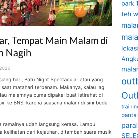
park 
teh 
mala
mal
ar, Tempat Main Malam di
lokas
in Nagih
Angk
mala
 2026
out
iang hari, Batu Night Spectacular atau yang
p saat matahari terbenam. Makanya, kalau lagi
Out
lau malamnya cuma dipakai buat istirahat di
ir ke BNS, karena suasana malam di sini beda
traini
panta
para
na ramainya udah langsung kerasa. Lampu
 kelihatan dari kejauhan, ditambah suara musik
SELE