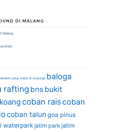
OUND DI MALANG
Di Malang
ana Anda
baloga
enarik yang wajib di kunjungi
 rafting
bukit
bns
coban rais
gkoang
coban
do
coban talun
goa pinus
i waterpark
jatim
jatim park