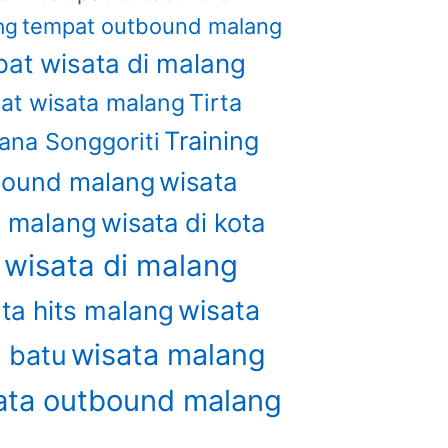
tempat outbound malang
ng
at wisata di malang
Tirta
at wisata malang
Training
ana Songgoriti
wisata
bound malang
u malang
wisata di kota
wisata di malang
u
wisata
ta hits malang
wisata malang
a batu
ata outbound malang