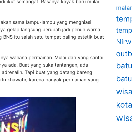
adi ikut semangat. Rasanya kayak baru mulai
mala
temp
jakan sama lampu-lampu yang menghiasi
temp
ya gelap langsung berubah jadi penuh warna.
 BNS itu salah satu tempat paling estetik buat
Nirw
out
aknya wahana permainan. Mulai dari yang santai
bat
anya ada. Buat yang suka tantangan, ada
drenalin. Tapi buat yang datang bareng
bat
erlu khawatir, karena banyak permainan yang
wisa
kot
wis