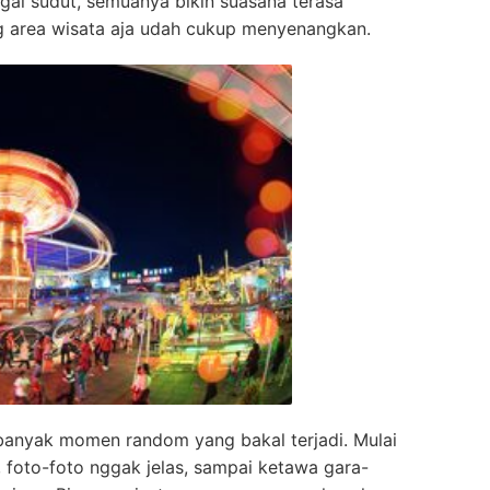
agai sudut, semuanya bikin suasana terasa
ing area wisata aja udah cukup menyenangkan.
 banyak momen random yang bakal terjadi. Mulai
, foto-foto nggak jelas, sampai ketawa gara-