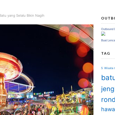
atu yang Selalu Bikin Nagih
OUTB
Outbound 
Buat Lenc
TAG
5 Wisata m
batu
jen
ron
hawa