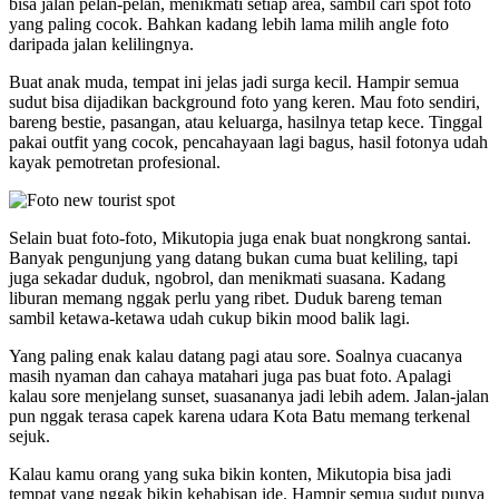
bisa jalan pelan-pelan, menikmati setiap area, sambil cari spot foto
yang paling cocok. Bahkan kadang lebih lama milih angle foto
daripada jalan kelilingnya.
Buat anak muda, tempat ini jelas jadi surga kecil. Hampir semua
sudut bisa dijadikan background foto yang keren. Mau foto sendiri,
bareng bestie, pasangan, atau keluarga, hasilnya tetap kece. Tinggal
pakai outfit yang cocok, pencahayaan lagi bagus, hasil fotonya udah
kayak pemotretan profesional.
Selain buat foto-foto, Mikutopia juga enak buat nongkrong santai.
Banyak pengunjung yang datang bukan cuma buat keliling, tapi
juga sekadar duduk, ngobrol, dan menikmati suasana. Kadang
liburan memang nggak perlu yang ribet. Duduk bareng teman
sambil ketawa-ketawa udah cukup bikin mood balik lagi.
Yang paling enak kalau datang pagi atau sore. Soalnya cuacanya
masih nyaman dan cahaya matahari juga pas buat foto. Apalagi
kalau sore menjelang sunset, suasananya jadi lebih adem. Jalan-jalan
pun nggak terasa capek karena udara Kota Batu memang terkenal
sejuk.
Kalau kamu orang yang suka bikin konten, Mikutopia bisa jadi
tempat yang nggak bikin kehabisan ide. Hampir semua sudut punya