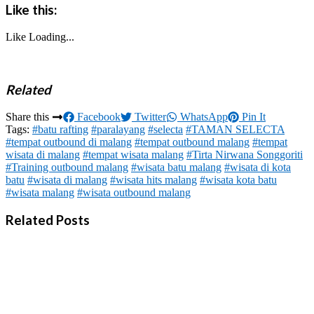
Like this:
Like
Loading...
Related
Share this
Facebook
Twitter
WhatsApp
Pin It
Tags:
#batu rafting
#paralayang
#selecta
#TAMAN SELECTA
#tempat outbound di malang
#tempat outbound malang
#tempat
wisata di malang
#tempat wisata malang
#Tirta Nirwana Songgoriti
#Training outbound malang
#wisata batu malang
#wisata di kota
batu
#wisata di malang
#wisata hits malang
#wisata kota batu
#wisata malang
#wisata outbound malang
Related Posts