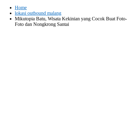
Skip
Home
to
lokasi outbound malang
content
Mikutopia Batu, Wisata Kekinian yang Cocok Buat Foto-
Foto dan Nongkrong Santai