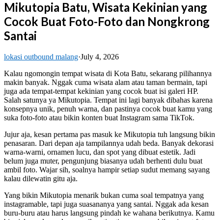
Mikutopia Batu, Wisata Kekinian yang
Cocok Buat Foto-Foto dan Nongkrong
Santai
lokasi outbound malang
·
July 4, 2026
Kalau ngomongin tempat wisata di Kota Batu, sekarang pilihannya
makin banyak. Nggak cuma wisata alam atau taman bermain, tapi
juga ada tempat-tempat kekinian yang cocok buat isi galeri HP.
Salah satunya ya Mikutopia. Tempat ini lagi banyak dibahas karena
konsepnya unik, penuh warna, dan pastinya cocok buat kamu yang
suka foto-foto atau bikin konten buat Instagram sama TikTok.
Jujur aja, kesan pertama pas masuk ke Mikutopia tuh langsung bikin
penasaran. Dari depan aja tampilannya udah beda. Banyak dekorasi
warna-warni, ornamen lucu, dan spot yang dibuat estetik. Jadi
belum juga muter, pengunjung biasanya udah berhenti dulu buat
ambil foto. Wajar sih, soalnya hampir setiap sudut memang sayang
kalau dilewatin gitu aja.
Yang bikin Mikutopia menarik bukan cuma soal tempatnya yang
instagramable, tapi juga suasananya yang santai. Nggak ada kesan
buru-buru atau harus langsung pindah ke wahana berikutnya. Kamu