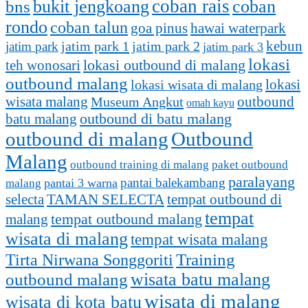
coban rais
bukit jengkoang
coban
bns
rondo
coban talun
goa pinus
hawai waterpark
kebun
jatim park 1
jatim park
jatim park 2
jatim park 3
lokasi
lokasi outbound di malang
teh wonosari
outbound malang
lokasi
lokasi wisata di malang
outbound
wisata malang
Museum Angkut
omah kayu
batu malang
outbound di batu malang
outbound di malang
Outbound
Malang
outbound training di malang
paket outbound
paralayang
pantai balekambang
pantai 3 warna
malang
selecta
TAMAN SELECTA
tempat outbound di
tempat
tempat outbound malang
malang
wisata di malang
tempat wisata malang
Training
Tirta Nirwana Songgoriti
outbound malang
wisata batu malang
wisata di malang
wisata di kota batu