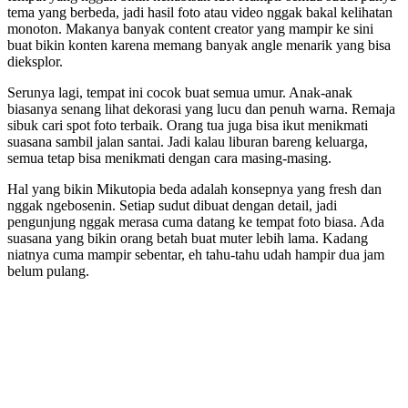
tema yang berbeda, jadi hasil foto atau video nggak bakal kelihatan
monoton. Makanya banyak content creator yang mampir ke sini
buat bikin konten karena memang banyak angle menarik yang bisa
dieksplor.
Serunya lagi, tempat ini cocok buat semua umur. Anak-anak
biasanya senang lihat dekorasi yang lucu dan penuh warna. Remaja
sibuk cari spot foto terbaik. Orang tua juga bisa ikut menikmati
suasana sambil jalan santai. Jadi kalau liburan bareng keluarga,
semua tetap bisa menikmati dengan cara masing-masing.
Hal yang bikin Mikutopia beda adalah konsepnya yang fresh dan
nggak ngebosenin. Setiap sudut dibuat dengan detail, jadi
pengunjung nggak merasa cuma datang ke tempat foto biasa. Ada
suasana yang bikin orang betah buat muter lebih lama. Kadang
niatnya cuma mampir sebentar, eh tahu-tahu udah hampir dua jam
belum pulang.