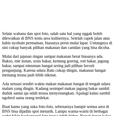
Selain wahana dan spot foto, salah satu hal yang nggak boleh
dilewatkan di BNS tentu area kulinernya. Setelah capek jalan atau
habis nyobain permainan, biasanya perut mulai lapar. Untungnya di
sini cukup banyak pilihan makanan dan camilan yang bisa dicoba.
Mulai dari jajanan ringan sampai makanan berat biasanya ada.
Bakso, mie instan, sosis bakar, kentang goreng, roti bakar, jagung
bakar, sampai minuman hangat sering jadi pilihan favorit
pengunjung. Karena udara Batu cukup dingin, makanan hangat
memang terasa jauh lebih nikmat.
Ada sensasi sendiri waktu makan makanan hangat di tengah udara
malam yang dingin. Kadang sesimpel makan jagung bakar sambil
duduk santai aja udah terasa menyenangkan. Apalagi kalau sambil
ngobrol sama orang terdekat.
Buat kamu yang suka foto-foto, sebenarnya hampir semua area di
BNS bisa dijadiin spot menarik. Lampu warna-warni di berbagai
sudut bikin background foto terasa lebih hidup. Nggak heran kalau