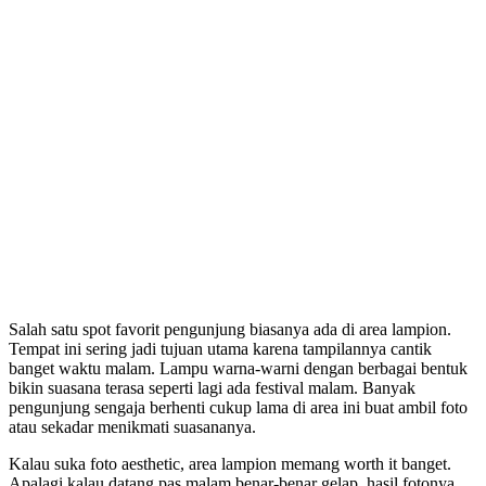
Salah satu spot favorit pengunjung biasanya ada di area lampion.
Tempat ini sering jadi tujuan utama karena tampilannya cantik
banget waktu malam. Lampu warna-warni dengan berbagai bentuk
bikin suasana terasa seperti lagi ada festival malam. Banyak
pengunjung sengaja berhenti cukup lama di area ini buat ambil foto
atau sekadar menikmati suasananya.
Kalau suka foto aesthetic, area lampion memang worth it banget.
Apalagi kalau datang pas malam benar-benar gelap, hasil fotonya