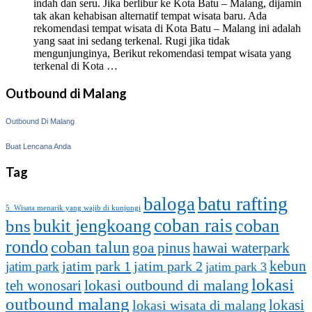
indah dan seru. Jika berlibur ke Kota Batu – Malang, dijamin
tak akan kehabisan alternatif tempat wisata baru. Ada
rekomendasi tempat wisata di Kota Batu – Malang ini adalah
yang saat ini sedang terkenal. Rugi jika tidak
mengunjunginya, Berikut rekomendasi tempat wisata yang
terkenal di Kota …
Outbound di Malang
Outbound Di Malang
Buat Lencana Anda
Tag
batu rafting
baloga
5 Wisata menarik yang wajib di kunjungi
coban rais
bukit jengkoang
coban
bns
rondo
coban talun
goa pinus
hawai waterpark
kebun
jatim park 1
jatim park
jatim park 2
jatim park 3
lokasi
lokasi outbound di malang
teh wonosari
outbound malang
lokasi
lokasi wisata di malang