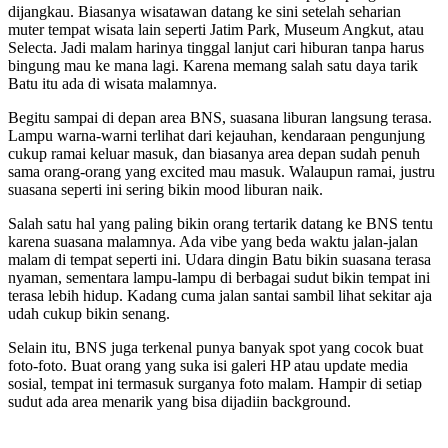
dijangkau. Biasanya wisatawan datang ke sini setelah seharian
muter tempat wisata lain seperti Jatim Park, Museum Angkut, atau
Selecta. Jadi malam harinya tinggal lanjut cari hiburan tanpa harus
bingung mau ke mana lagi. Karena memang salah satu daya tarik
Batu itu ada di wisata malamnya.
Begitu sampai di depan area BNS, suasana liburan langsung terasa.
Lampu warna-warni terlihat dari kejauhan, kendaraan pengunjung
cukup ramai keluar masuk, dan biasanya area depan sudah penuh
sama orang-orang yang excited mau masuk. Walaupun ramai, justru
suasana seperti ini sering bikin mood liburan naik.
Salah satu hal yang paling bikin orang tertarik datang ke BNS tentu
karena suasana malamnya. Ada vibe yang beda waktu jalan-jalan
malam di tempat seperti ini. Udara dingin Batu bikin suasana terasa
nyaman, sementara lampu-lampu di berbagai sudut bikin tempat ini
terasa lebih hidup. Kadang cuma jalan santai sambil lihat sekitar aja
udah cukup bikin senang.
Selain itu, BNS juga terkenal punya banyak spot yang cocok buat
foto-foto. Buat orang yang suka isi galeri HP atau update media
sosial, tempat ini termasuk surganya foto malam. Hampir di setiap
sudut ada area menarik yang bisa dijadiin background.