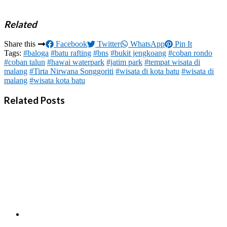
Related
Share this
Facebook
Twitter
WhatsApp
Pin It
Tags:
#baloga
#batu rafting
#bns
#bukit jengkoang
#coban rondo
#coban talun
#hawai waterpark
#jatim park
#tempat wisata di
malang
#Tirta Nirwana Songgoriti
#wisata di kota batu
#wisata di
malang
#wisata kota batu
Related Posts