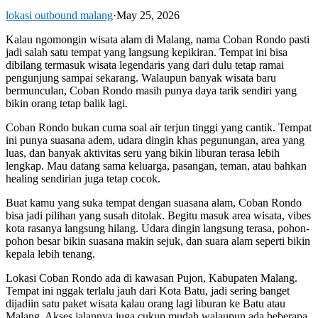
lokasi outbound malang
·
May 25, 2026
Kalau ngomongin wisata alam di Malang, nama Coban Rondo pasti
jadi salah satu tempat yang langsung kepikiran. Tempat ini bisa
dibilang termasuk wisata legendaris yang dari dulu tetap ramai
pengunjung sampai sekarang. Walaupun banyak wisata baru
bermunculan, Coban Rondo masih punya daya tarik sendiri yang
bikin orang tetap balik lagi.
Coban Rondo bukan cuma soal air terjun tinggi yang cantik. Tempat
ini punya suasana adem, udara dingin khas pegunungan, area yang
luas, dan banyak aktivitas seru yang bikin liburan terasa lebih
lengkap. Mau datang sama keluarga, pasangan, teman, atau bahkan
healing sendirian juga tetap cocok.
Buat kamu yang suka tempat dengan suasana alam, Coban Rondo
bisa jadi pilihan yang susah ditolak. Begitu masuk area wisata, vibes
kota rasanya langsung hilang. Udara dingin langsung terasa, pohon-
pohon besar bikin suasana makin sejuk, dan suara alam seperti bikin
kepala lebih tenang.
Lokasi Coban Rondo ada di kawasan Pujon, Kabupaten Malang.
Tempat ini nggak terlalu jauh dari Kota Batu, jadi sering banget
dijadiin satu paket wisata kalau orang lagi liburan ke Batu atau
Malang. Akses jalannya juga cukup mudah walaupun ada beberapa