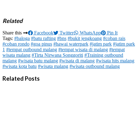
Related
Share this
Facebook
Twitter
WhatsApp
Pin It
Tags:
#baloga
#batu rafting
#bns
#bukit jengkoang
#coban rais
#coban rondo
#goa pinus
#hawai waterpark
#jatim park
#jatim park
1
#tempat outbound malang
#tempat wisata di malang
#tempat
wisata malang
#Tirta Nirwana Songgoriti
#Training outbound
malang
#wisata batu malang
#wisata di malang
#wisata hits malang
#wisata kota batu
#wisata malang
#wisata outbound malang
Related Posts