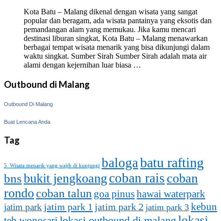
Kota Batu – Malang dikenal dengan wisata yang sangat
popular dan beragam, ada wisata pantainya yang eksotis dan
pemandangan alam yang memukau. Jika kamu mencari
destinasi liburan singkat, Kota Batu – Malang menawarkan
berbagai tempat wisata menarik yang bisa dikunjungi dalam
waktu singkat. Sumber Sirah Sumber Sirah adalah mata air
alami dengan kejernihan luar biasa …
Outbound di Malang
Outbound Di Malang
Buat Lencana Anda
Tag
batu rafting
baloga
5 Wisata menarik yang wajib di kunjungi
coban rais
bukit jengkoang
coban
bns
rondo
coban talun
goa pinus
hawai waterpark
kebun
jatim park 1
jatim park
jatim park 2
jatim park 3
lokasi
lokasi outbound di malang
teh wonosari