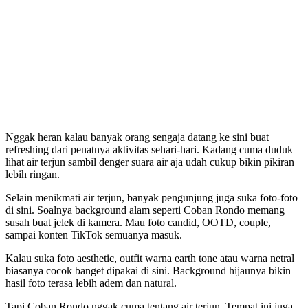
Nggak heran kalau banyak orang sengaja datang ke sini buat
refreshing dari penatnya aktivitas sehari-hari. Kadang cuma duduk
lihat air terjun sambil denger suara air aja udah cukup bikin pikiran
lebih ringan.
Selain menikmati air terjun, banyak pengunjung juga suka foto-foto
di sini. Soalnya background alam seperti Coban Rondo memang
susah buat jelek di kamera. Mau foto candid, OOTD, couple,
sampai konten TikTok semuanya masuk.
Kalau suka foto aesthetic, outfit warna earth tone atau warna netral
biasanya cocok banget dipakai di sini. Background hijaunya bikin
hasil foto terasa lebih adem dan natural.
Tapi Coban Rondo nggak cuma tentang air terjun. Tempat ini juga