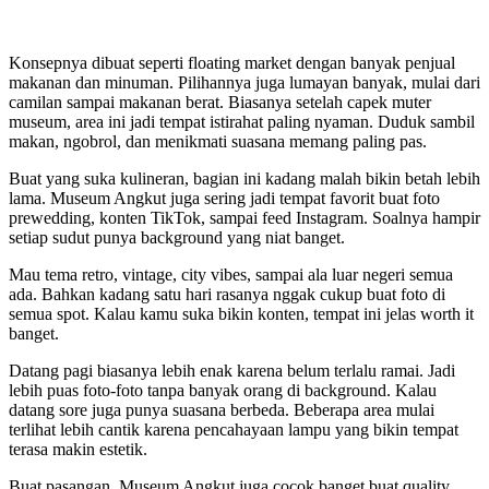
Konsepnya dibuat seperti floating market dengan banyak penjual
makanan dan minuman. Pilihannya juga lumayan banyak, mulai dari
camilan sampai makanan berat. Biasanya setelah capek muter
museum, area ini jadi tempat istirahat paling nyaman. Duduk sambil
makan, ngobrol, dan menikmati suasana memang paling pas.
Buat yang suka kulineran, bagian ini kadang malah bikin betah lebih
lama. Museum Angkut juga sering jadi tempat favorit buat foto
prewedding, konten TikTok, sampai feed Instagram. Soalnya hampir
setiap sudut punya background yang niat banget.
Mau tema retro, vintage, city vibes, sampai ala luar negeri semua
ada. Bahkan kadang satu hari rasanya nggak cukup buat foto di
semua spot. Kalau kamu suka bikin konten, tempat ini jelas worth it
banget.
Datang pagi biasanya lebih enak karena belum terlalu ramai. Jadi
lebih puas foto-foto tanpa banyak orang di background. Kalau
datang sore juga punya suasana berbeda. Beberapa area mulai
terlihat lebih cantik karena pencahayaan lampu yang bikin tempat
terasa makin estetik.
Buat pasangan, Museum Angkut juga cocok banget buat quality