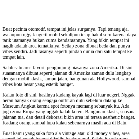
Buat pecinta otomotif, tempat ini jelas surganya. Tapi tenang aja,
walaupun nggak ngerti mobil sekalipun tetap bakal seru karena daya
tarik utamanya bukan cuma kendaraannya. Yang bikin tempat ini
nagih adalah area tematiknya. Setiap zona dibuat beda dan punya
vibes sendiri. Jadi rasanya seperti pindah dunia dari satu tempat ke
tempat lain.
Salah satu area favorit pengunjung biasanya zona Amerika. Di sini
suasananya dibuat seperti jalanan di Amerika zaman dulu lengkap
dengan mobil klasik, lampu jalan, bangunan ala Hollywood, sampai
vibes kota besar yang estetik banget.
Kalau foto di sini, hasilnya kadang kayak lagi di luar negeri. Nggak
heran banyak orang sengaja outfit-an dulu sebelum datang ke
Museum Angkut karena spot fotonya memang sebanyak itu. Ada
juga zona Eropa yang nggak kalah keren. Bangunan klasik, suasana
jalanan tua, dan detail dekorasi bikin area ini terasa aesthetic banget.
Kadang orang sampai lupa kalau sebenarnya masih ada di Batu.
Buat kamu yang suka foto ala vintage atau old money vibes, area
seperti ini cocok banget dijadiin background. Selain itu ada zona