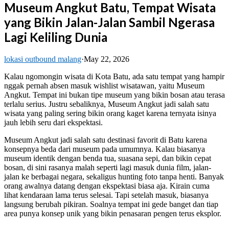
Museum Angkut Batu, Tempat Wisata
yang Bikin Jalan-Jalan Sambil Ngerasa
Lagi Keliling Dunia
lokasi outbound malang
·
May 22, 2026
Kalau ngomongin wisata di Kota Batu, ada satu tempat yang hampir
nggak pernah absen masuk wishlist wisatawan, yaitu Museum
Angkut. Tempat ini bukan tipe museum yang bikin bosan atau terasa
terlalu serius. Justru sebaliknya, Museum Angkut jadi salah satu
wisata yang paling sering bikin orang kaget karena ternyata isinya
jauh lebih seru dari ekspektasi.
Museum Angkut jadi salah satu destinasi favorit di Batu karena
konsepnya beda dari museum pada umumnya. Kalau biasanya
museum identik dengan benda tua, suasana sepi, dan bikin cepat
bosan, di sini rasanya malah seperti lagi masuk dunia film, jalan-
jalan ke berbagai negara, sekaligus hunting foto tanpa henti. Banyak
orang awalnya datang dengan ekspektasi biasa aja. Kirain cuma
lihat kendaraan lama terus selesai. Tapi setelah masuk, biasanya
langsung berubah pikiran. Soalnya tempat ini gede banget dan tiap
area punya konsep unik yang bikin penasaran pengen terus eksplor.