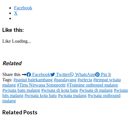
Facebook
X
Like this:
Like
Loading...
Related
Share this
Facebook
Twitter
WhatsApp
Pin It
Tags:
#pantai balekambang
#paralayang
#selecta
#tempat wisata
malang
#Tirta Nirwana Songgoriti
#Training outbound malang
#wisata batu malang
#wisata di kota batu
#wisata di malang
#wisata
hits malang
#wisata kota batu
#wisata malang
#wisata outbound
malang
Related Posts