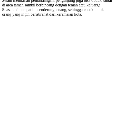
Selain menikmati pemandangan, pengunjung juga bisa duduk santai
di area taman sambil berbincang dengan teman atau keluarga.
Suasana di tempat ini cenderung tenang, sehingga cocok untuk
orang yang ingin beristirahat dari keramaian kota.