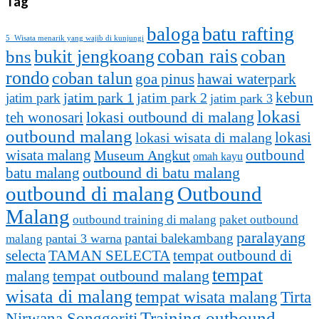
Tag
batu rafting
baloga
5 Wisata menarik yang wajib di kunjungi
coban rais
bukit jengkoang
coban
bns
rondo
coban talun
goa pinus
hawai waterpark
kebun
jatim park 1
jatim park
jatim park 2
jatim park 3
lokasi
lokasi outbound di malang
teh wonosari
outbound malang
lokasi
lokasi wisata di malang
outbound
wisata malang
Museum Angkut
omah kayu
batu malang
outbound di batu malang
outbound di malang
Outbound
Malang
outbound training di malang
paket outbound
paralayang
pantai balekambang
pantai 3 warna
malang
selecta
TAMAN SELECTA
tempat outbound di
tempat
malang
tempat outbound malang
wisata di malang
tempat wisata malang
Tirta
Training outbound
Nirwana Songgoriti