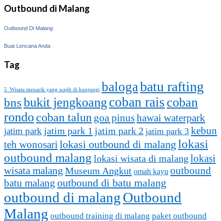
Outbound di Malang
Outbound Di Malang
Buat Lencana Anda
Tag
batu rafting
baloga
5 Wisata menarik yang wajib di kunjungi
coban rais
bukit jengkoang
coban
bns
rondo
coban talun
goa pinus
hawai waterpark
kebun
jatim park 1
jatim park
jatim park 2
jatim park 3
lokasi
lokasi outbound di malang
teh wonosari
outbound malang
lokasi
lokasi wisata di malang
outbound
wisata malang
Museum Angkut
omah kayu
batu malang
outbound di batu malang
outbound di malang
Outbound
Malang
outbound training di malang
paket outbound