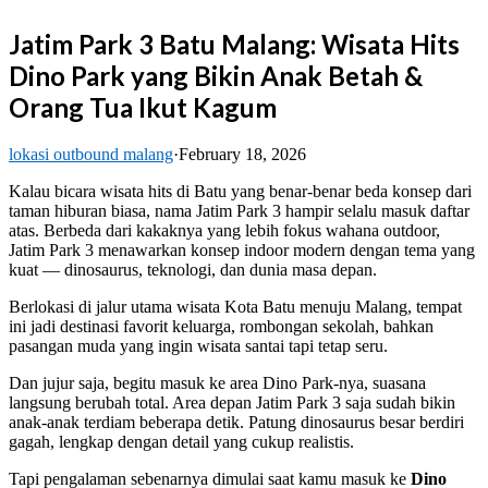
Jatim Park 3 Batu Malang: Wisata Hits
Dino Park yang Bikin Anak Betah &
Orang Tua Ikut Kagum
lokasi outbound malang
·
February 18, 2026
Kalau bicara wisata hits di Batu yang benar-benar beda konsep dari
taman hiburan biasa, nama
Jatim Park 3
hampir selalu masuk daftar
atas. Berbeda dari kakaknya yang lebih fokus wahana outdoor,
Jatim Park 3 menawarkan konsep indoor modern dengan tema yang
kuat — dinosaurus, teknologi, dan dunia masa depan.
Berlokasi di jalur utama wisata
Kota Batu
menuju
Malang
, tempat
ini jadi destinasi favorit keluarga, rombongan sekolah, bahkan
pasangan muda yang ingin wisata santai tapi tetap seru.
Dan jujur saja, begitu masuk ke area Dino Park-nya, suasana
langsung berubah total. Area depan Jatim Park 3 saja sudah bikin
anak-anak terdiam beberapa detik. Patung dinosaurus besar berdiri
gagah, lengkap dengan detail yang cukup realistis.
Tapi pengalaman sebenarnya dimulai saat kamu masuk ke
Dino